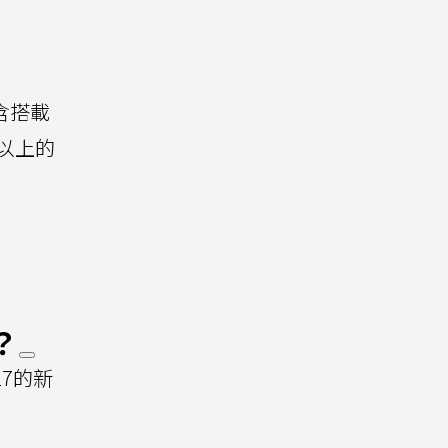
含搭載
B以上的
？
27的新