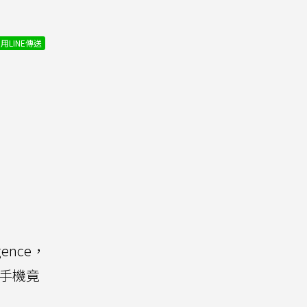
用LINE傳送
ence，
7手機竟