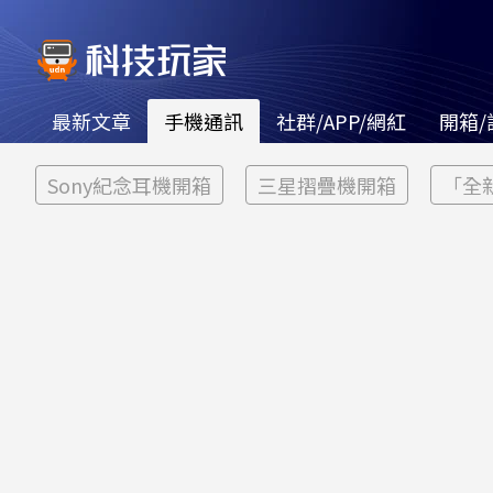
最新文章
手機通訊
社群/APP/網紅
開箱/
Sony紀念耳機開箱
三星摺疊機開箱
「全