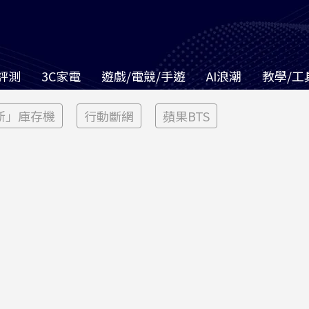
評測
3C家電
遊戲/電競/手遊
AI浪潮
教學/工
新」庫存機
行動斷網
蘋果BTS