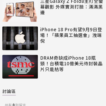
三星Galaxy Z Fold8主打全螢
幕觀影 外媒實測打臉：滿滿黑
邊
iPhone 18 Pro有望9月9日登
場！「蘋果員工抽選會」洩端
倪
DRAM奇缺成iPhone 18瓶
頸！台積電10億美元待封裝晶
片只能枯等
討論區
共有
0
則留言