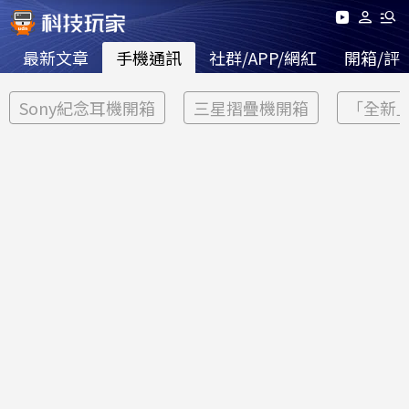
最新文章
手機通訊
社群/APP/網紅
開箱/評
Sony紀念耳機開箱
三星摺疊機開箱
「全新