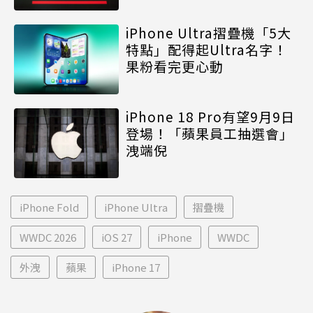
iPhone Ultra摺疊機「5大
特點」配得起Ultra名字！
果粉看完更心動
iPhone 18 Pro有望9月9日
登場！「蘋果員工抽選會」
洩端倪
iPhone Fold
iPhone Ultra
摺疊機
WWDC 2026
iOS 27
iPhone
WWDC
外洩
蘋果
iPhone 17