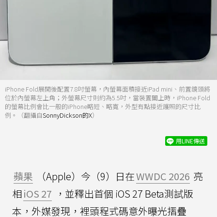
iPhone Fold展開後配置7.8吋螢幕，內螢幕面積接近iPad mini、前置鏡頭將
位於內螢幕左上角；外螢幕尺寸則約為5.5吋，當裝置闔上時，iPhone Fold
的螢幕比例會比一般的iPhone略短、略寬，外型有點接近護照的尺寸比
例。（翻攝自
SonnyDickson的X
）
用LINE傳送
蘋果
（Apple）今（9）日在
WWDC 2026
亮
相
iOS 27
，並釋出首個 iOS 27 Beta測試版
本，外媒發現，裡頭程式碼意外曝光摺疊