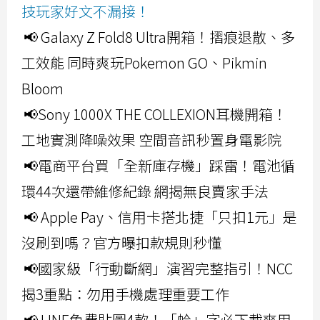
技玩家好文不漏接！
📢 Galaxy Z Fold8 Ultra開箱！摺痕退散、多
工效能 同時爽玩Pokemon GO、Pikmin
Bloom
📢Sony 1000X THE COLLEXION耳機開箱！
工地實測降噪效果 空間音訊秒置身電影院
📢電商平台買「全新庫存機」踩雷！電池循
環44次還帶維修紀錄 網揭無良賣家手法
📢 Apple Pay、信用卡搭北捷「只扣1元」是
沒刷到嗎？官方曝扣款規則秒懂
📢國家級「行動斷網」演習完整指引！NCC
揭3重點：勿用手機處理重要工作
📢 LINE免費貼圖4款！「蛤」字必下載爽用