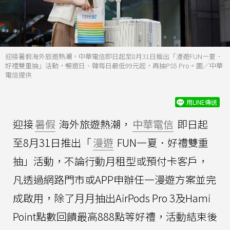
迎接暑假海外旅遊熱潮，中華電信即日起至8月31日推出「漫遊FUN一夏．
好禮雙重抽」活動，暢遊日、韓每日最低99元起，再抽PS5 Pro。圖／中華
電信提供
用LINE傳送
迎接
暑假
海外旅遊熱潮，
中華電信
即日起
至8月31日推出「
漫遊
FUN一夏．好禮雙重
抽」活動，不論行動月租型或預付卡客戶，
凡透過網路門市或APP申辦任一漫遊方案並完
成啟用，除了月月抽出AirPods Pro 3及Hami
Point點數回饋最高888點等好禮，活動結束後