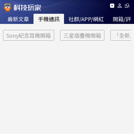
最新文章
手機通訊
社群/APP/網紅
開箱/評
Sony紀念耳機開箱
三星摺疊機開箱
「全新