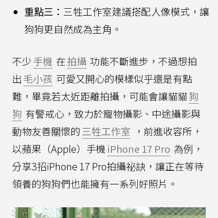
重點三：
三牲工作室建議搭配人像模式，讓
狗狗更自然成為主角。
不少
手機
在
拍攝
功能不斷進步，不過想拍
出
毛小孩
可愛又開心的模樣似乎還是有點
難，畢竟若太近距離拍攝，可能會讓貓貓
狗
狗
有警戒心，致力於寵物攝影、中途攝影與
動物友善關懷的
三牲工作室
，前進收容所，
以蘋果（Apple）手機
iPhone 17 Pro
為例，
分享3招iPhone 17 Pro拍攝祕訣，讓正在等待
領養的狗狗們也能擁有一系列好照片。