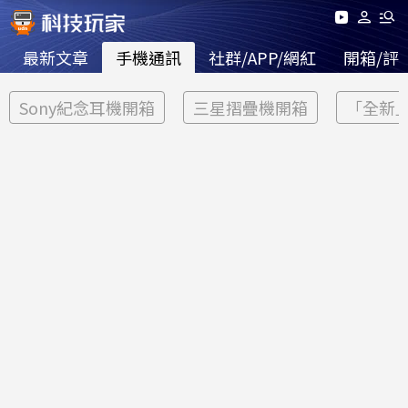
最新文章
手機通訊
社群/APP/網紅
開箱/評
Sony紀念耳機開箱
三星摺疊機開箱
「全新