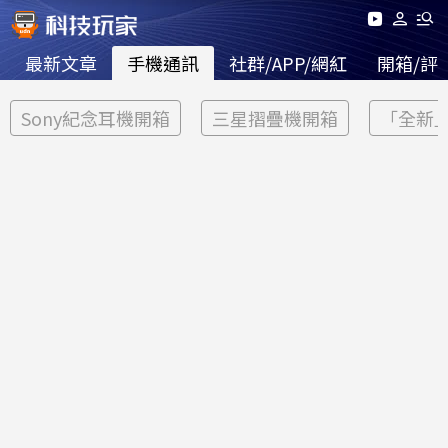
最新文章
手機通訊
社群/APP/網紅
開箱/評
Sony紀念耳機開箱
三星摺疊機開箱
「全新