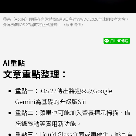
蘋果（Apple）即將在台灣時間6月9日舉行WWDC 2026全球開發者大會，
外界預期iOS 27屆時將正式登場。（蘋果提供）
用LINE傳送
AI重點
文章重點整理：
重點一：
iOS 27傳出將迎來以Google
Gemini為基礎的升級版Siri
重點二：
蘋果也可能加入營養標示掃描、備
忘錄聯動等實用新功能。
重點三：
Liquid Glass介面或再優化，影片自