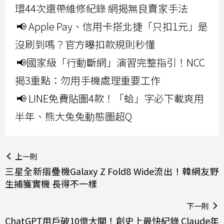
環44次還帶維修紀錄 網揭無良賣家手法
📢 Apple Pay、信用卡搭北捷「只扣1元」是
沒刷到嗎？官方曝扣款規則秒懂
📢國家級「行動斷網」演習完整指引！NCC
揭3重點：勿用手機處理重要工作
📢 LINE免費貼圖4款！「蛤」字必下載爽用
半年、熊大兔兔動態圖超Q
上一則
三星全新摺疊機Galaxy Z Fold8 Wide流出！韓網友野
生捕獲實機 長得不一樣
下一則
ChatGPT用戶破10億大關！創史上最快紀錄 Claude年