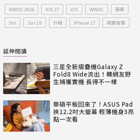
WWDC 2026
iOS 27
iOS
WWDC
蘋果
Siri
Siri 2.0
升級
iPhone 17
視覺智慧
延伸閱讀
三星全新摺疊機Galaxy Z
Fold8 Wide流出！韓網友野
生捕獲實機 長得不一樣
華碩平板回來了！ASUS Pad
挾12.2吋大螢幕 輕薄機身3亮
點一次看