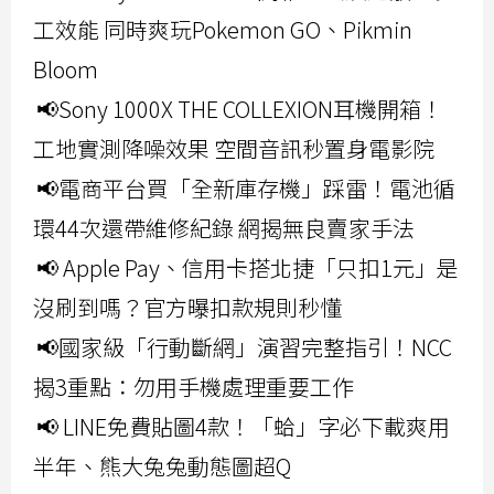
工效能 同時爽玩Pokemon GO、Pikmin
Bloom
📢Sony 1000X THE COLLEXION耳機開箱！
工地實測降噪效果 空間音訊秒置身電影院
📢電商平台買「全新庫存機」踩雷！電池循
環44次還帶維修紀錄 網揭無良賣家手法
📢 Apple Pay、信用卡搭北捷「只扣1元」是
沒刷到嗎？官方曝扣款規則秒懂
📢國家級「行動斷網」演習完整指引！NCC
揭3重點：勿用手機處理重要工作
📢 LINE免費貼圖4款！「蛤」字必下載爽用
半年、熊大兔兔動態圖超Q