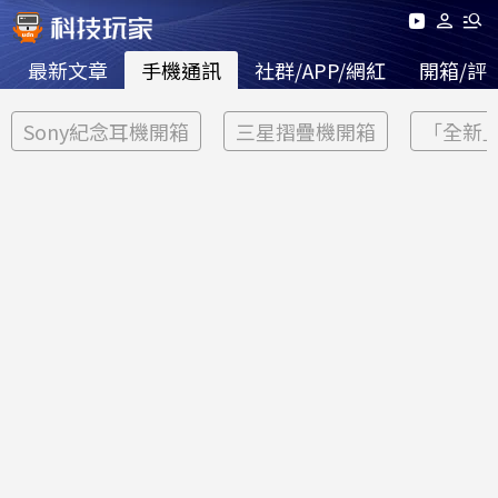
最新文章
手機通訊
社群/APP/網紅
開箱/評
Sony紀念耳機開箱
三星摺疊機開箱
「全新