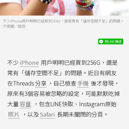
不少iPhone用戶明明已經買到256G，還是常有「儲存空間不足」的問題。
示意圖／路透
用LINE傳送
不少
iPhone
用戶明明已經買到256G，還是
常有「儲存空間不足」的問題。近日有網友
在Threads
分享
，自己檢查
手機
後才發現，
原來有3個容易被忽略的設定，可能默默吃掉
大量
容量
，包含LINE快取、Instagram原始
照片
，以及
Safari
長期未關閉的分頁。