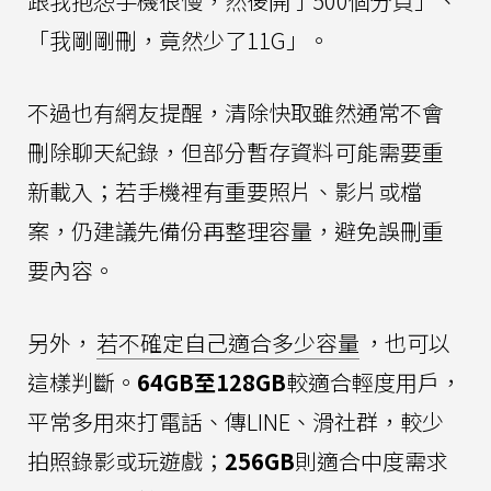
跟我抱怨手機很慢，然後開了500個分頁」、
「我剛剛刪，竟然少了11G」。
不過也有網友提醒，清除快取雖然通常不會
刪除聊天紀錄，但部分暫存資料可能需要重
新載入；若手機裡有重要照片、影片或檔
案，仍建議先備份再整理容量，避免誤刪重
要內容。
另外，
若不確定自己適合多少容量
，也可以
這樣判斷。
64GB至128GB
較適合輕度用戶，
平常多用來打電話、傳LINE、滑社群，較少
拍照錄影或玩遊戲；
256GB
則適合中度需求