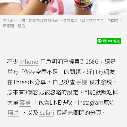
不少iPhone用戶明明已經買到256G，還是常有「儲存空間不足」的問題。
示意圖／路透
用LINE傳送
不少
iPhone
用戶明明已經買到256G，還是
常有「儲存空間不足」的問題。近日有網友
在Threads
分享
，自己檢查
手機
後才發現，
原來有3個容易被忽略的設定，可能默默吃掉
大量
容量
，包含LINE快取、Instagram原始
照片
，以及
Safari
長期未關閉的分頁。