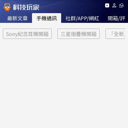
最新文章
手機通訊
社群/APP/網紅
開箱/評
Sony紀念耳機開箱
三星摺疊機開箱
「全新