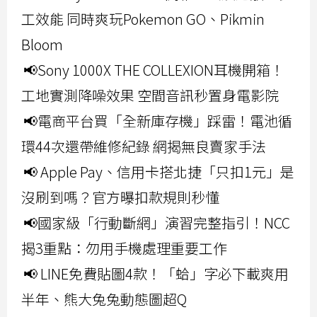
工效能 同時爽玩Pokemon GO、Pikmin
Bloom
📢Sony 1000X THE COLLEXION耳機開箱！
工地實測降噪效果 空間音訊秒置身電影院
📢電商平台買「全新庫存機」踩雷！電池循
環44次還帶維修紀錄 網揭無良賣家手法
📢 Apple Pay、信用卡搭北捷「只扣1元」是
沒刷到嗎？官方曝扣款規則秒懂
📢國家級「行動斷網」演習完整指引！NCC
揭3重點：勿用手機處理重要工作
📢 LINE免費貼圖4款！「蛤」字必下載爽用
半年、熊大兔兔動態圖超Q