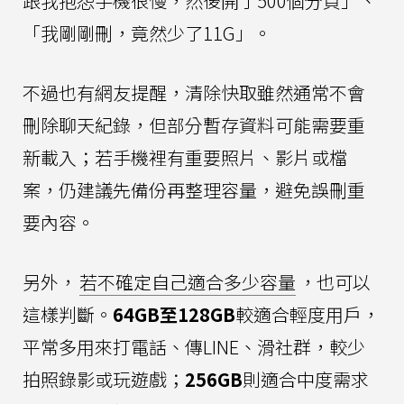
跟我抱怨手機很慢，然後開了500個分頁」、
「我剛剛刪，竟然少了11G」。
不過也有網友提醒，清除快取雖然通常不會
刪除聊天紀錄，但部分暫存資料可能需要重
新載入；若手機裡有重要照片、影片或檔
案，仍建議先備份再整理容量，避免誤刪重
要內容。
另外，
若不確定自己適合多少容量
，也可以
這樣判斷。
64GB至128GB
較適合輕度用戶，
平常多用來打電話、傳LINE、滑社群，較少
拍照錄影或玩遊戲；
256GB
則適合中度需求