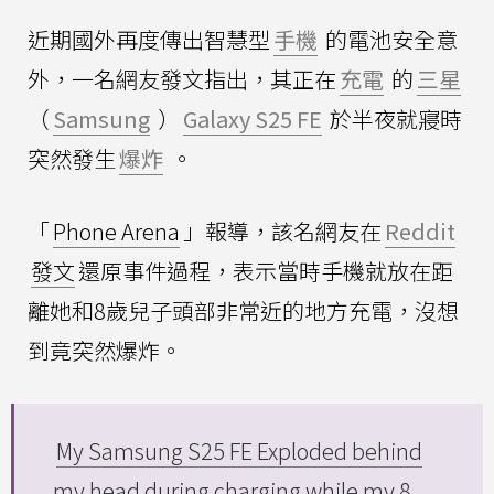
近期國外再度傳出智慧型
手機
的電池安全意
外，一名網友發文指出，其正在
充電
的
三星
（
Samsung
）
Galaxy S25 FE
於半夜就寢時
突然發生
爆炸
。
「
Phone Arena
」報導，該名網友在
Reddit
發文
還原事件過程，表示當時手機就放在距
離她和8歲兒子頭部非常近的地方充電，沒想
到竟突然爆炸。
My Samsung S25 FE Exploded behind
my head during charging while my 8