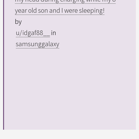
year old son and I were sleeping!
by
u/idgaf88__
in
samsunggalaxy