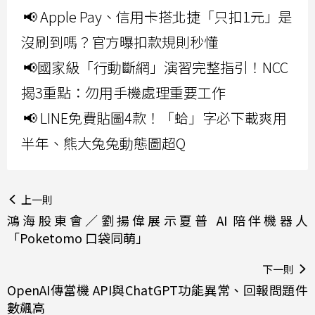
📢 Apple Pay、信用卡搭北捷「只扣1元」是
沒刷到嗎？官方曝扣款規則秒懂
📢國家級「行動斷網」演習完整指引！NCC
揭3重點：勿用手機處理重要工作
📢 LINE免費貼圖4款！「蛤」字必下載爽用
半年、熊大兔兔動態圖超Q
上一則
鴻海股東會／劉揚偉展示夏普 AI 陪伴機器人
「Poketomo 口袋同萌」
下一則
OpenAI傳當機 API與ChatGPT功能異常、回報問題件
數飆高