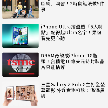
斷網」演習！2時段無法做5件
事
iPhone Ultra摺疊機「5大特
點」配得起Ultra名字！果粉
看完更心動
DRAM奇缺成iPhone 18瓶
頸！台積電10億美元待封裝晶
片只能枯等
三星Galaxy Z Fold8主打全螢
幕觀影 外媒實測打臉：滿滿黑
邊