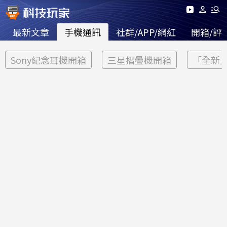
最新文章
手機通訊
社群/APP/網紅
開箱/評
Sony紀念耳機開箱
三星摺疊機開箱
「全新