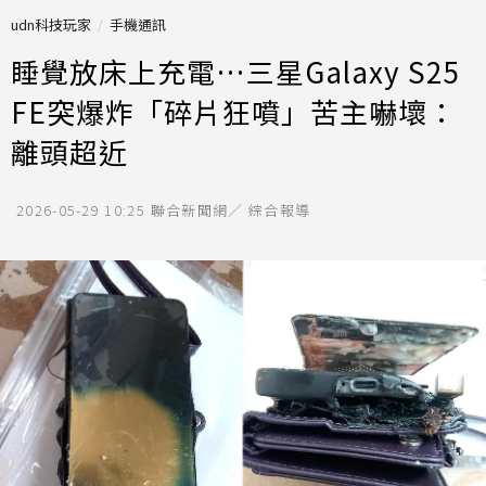
udn科技玩家
手機通訊
睡覺放床上充電…三星Galaxy S25
FE突爆炸「碎片狂噴」苦主嚇壞：
離頭超近
2026-05-29 10:25
聯合新聞網／ 綜合報導