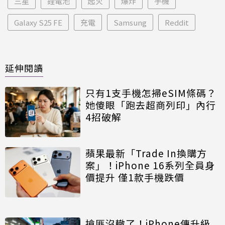
三星
鋰電池
起火
爆炸
手機
Galaxy S25 FE
充電
Samsung
Reddit
延伸閱讀
只有1支手機怎掃eSIM條碼？
她傻眼「跑去超商列印」內行
4招破解
蘋果最新「Trade In換購方
案」！iPhone 16系列全員身
價提升 僅1款手機跌價
搶匪沒轍了！iPhone傳升級