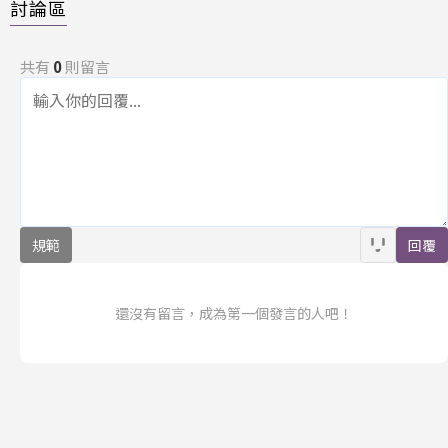
討論區
共有
0
則留言
規範
回覆
還沒有留言，成為第一個發言的人吧！