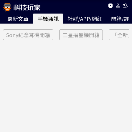
最新文章
手機通訊
社群/APP/網紅
開箱/評
Sony紀念耳機開箱
三星摺疊機開箱
「全新