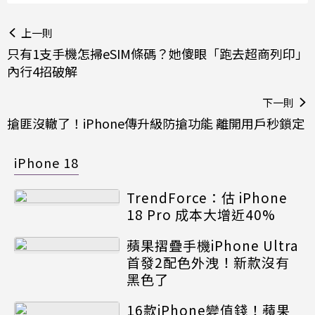
上一則
只有1支手機怎掃eSIM條碼？她傻眼「跑去超商列印」
內行4招破解
下一則
搶匪沒轍了！iPhone傳升級防搶功能 離開用戶秒鎖定
iPhone 18
TrendForce：估 iPhone
18 Pro 成本大增近40%
蘋果摺疊手機iPhone Ultra
首發2配色外洩！新款沒有
黑色了
16款iPhone變值錢！蘋果