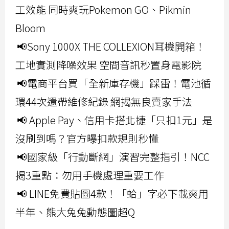
工效能 同時爽玩Pokemon GO、Pikmin
Bloom
📢Sony 1000X THE COLLEXION耳機開箱！
工地實測降噪效果 空間音訊秒置身電影院
📢電商平台買「全新庫存機」踩雷！電池循
環44次還帶維修紀錄 網揭無良賣家手法
📢 Apple Pay、信用卡搭北捷「只扣1元」是
沒刷到嗎？官方曝扣款規則秒懂
📢國家級「行動斷網」演習完整指引！NCC
揭3重點：勿用手機處理重要工作
📢 LINE免費貼圖4款！「蛤」字必下載爽用
半年、熊大兔兔動態圖超Q