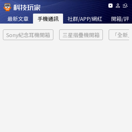
最新文章
手機通訊
社群/APP/網紅
開箱/評
Sony紀念耳機開箱
三星摺疊機開箱
「全新