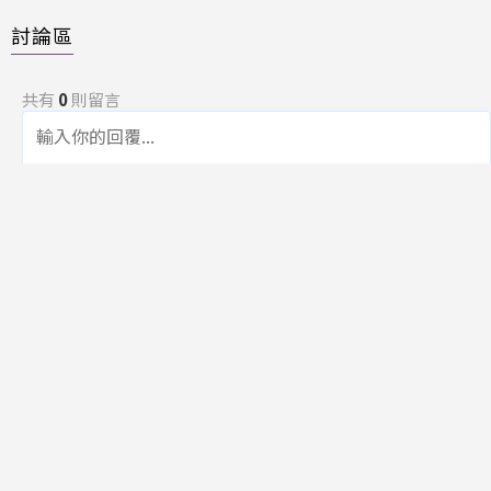
討論區
共有
0
則留言
規範
回覆
還沒有留言，成為第一個發言的人吧！