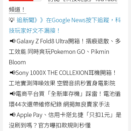
頻道！
💡
追新聞》》在Google News按下追蹤，科
技玩家好文不漏接！
📢 Galaxy Z Fold8 Ultra開箱！摺痕退散、多
工效能 同時爽玩Pokemon GO、Pikmin
Bloom
📢Sony 1000X THE COLLEXION耳機開箱！
工地實測降噪效果 空間音訊秒置身電影院
📢電商平台買「全新庫存機」踩雷！電池循
環44次還帶維修紀錄 網揭無良賣家手法
📢 Apple Pay、信用卡搭北捷「只扣1元」是
沒刷到嗎？官方曝扣款規則秒懂