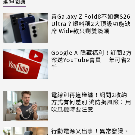
延伸閱讀
買Galaxy Z Fold8不如選S26
Ultra？爆料稱2大頂級功能缺
席 Wide款只剩雙鏡頭
Google AI隱藏福利！訂閱2方
案送YouTube會員 一年可省2
千
電線別再這樣纏！網問2收納
方式有何差別 消防揭風險：用
吹風機時要注意
行動電源又出事！異常發燙、