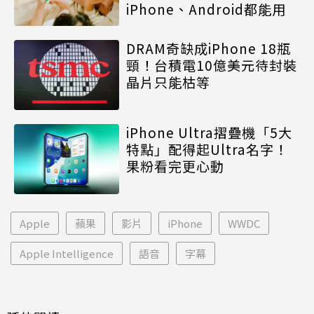
iPhone、Android都能用
DRAM奇缺成iPhone 18瓶
頸！台積電10億美元待封裝
晶片只能枯等
iPhone Ultra摺疊機「5大
特點」配得起Ultra名字！
果粉看完更心動
Apple
蘋果
影片
iPhone
WWDC
Apple Intelligence
語音
字幕