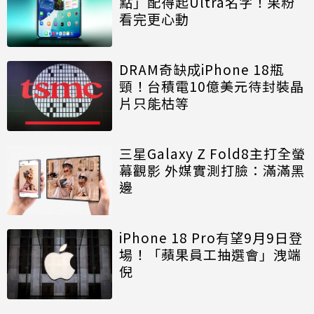
點」配得起Ultra名字！果粉
看完更心動
DRAM奇缺成iPhone 18瓶
頸！台積電10億美元待封裝晶
片只能枯等
三星Galaxy Z Fold8主打全螢
幕觀影 外媒實測打臉：滿滿黑
邊
iPhone 18 Pro有望9月9日登
場！「蘋果員工抽選會」洩端
倪