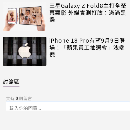
三星Galaxy Z Fold8主打全螢
幕觀影 外媒實測打臉：滿滿黑
邊
iPhone 18 Pro有望9月9日登
場！「蘋果員工抽選會」洩端
倪
討論區
共有
0
則留言