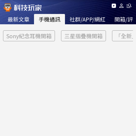
最新文章
手機通訊
社群/APP/網紅
開箱/評
Sony紀念耳機開箱
三星摺疊機開箱
「全新