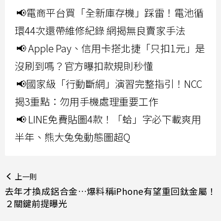
📢電商平台買「全新庫存機」踩雷！電池循
環44次還帶維修紀錄 網揭無良賣家手法
📢 Apple Pay、信用卡搭北捷「只扣1元」是
沒刷到嗎？官方曝扣款規則秒懂
📢國家級「行動斷網」演習完整指引！NCC
揭3重點：勿用手機處理重要工作
📢 LINE免費貼圖4款！「蛤」字必下載爽用
半年、熊大兔兔動態圖超Q
上一則
去年才換成鋁合金…爆料稱iPhone有望重回鈦金屬！
２關鍵前提曝光