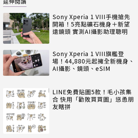
延伸閱讀
Sony Xperia 1 VIII手機搶先
開箱！5亮點礦石機身＋新望
遠鏡頭 實測AI攝影助理聰明
Sony Xperia 1 VIII旗艦登
場！44,880元起擁全新機身、
AI攝影、鏡頭、eSIM
LINE免費貼圖5款！毛小孩集
合 快用「勸敗買買圖」慫恿朋
友瞎拼