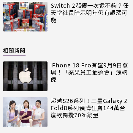
Switch 2漲價一次還不夠？任
天堂社長暗示明年仍有調漲可
能
相關新聞
iPhone 18 Pro有望9月9日登
場！「蘋果員工抽選會」洩端
倪
超越S26系列！三星Galaxy Z
Fold8系列預購狂賣144萬台
這款獨攬70%銷量