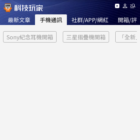
最新文章
手機通訊
社群/APP/網紅
開箱/評
Sony紀念耳機開箱
三星摺疊機開箱
「全新