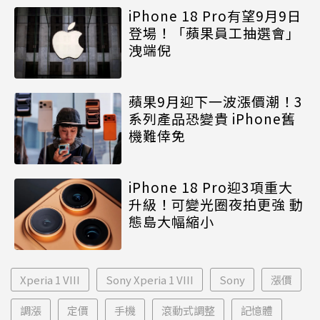
iPhone 18 Pro有望9月9日
登場！「蘋果員工抽選會」
洩端倪
蘋果9月迎下一波漲價潮！3
系列產品恐變貴 iPhone舊
機難倖免
iPhone 18 Pro迎3項重大
升級！可變光圈夜拍更強 動
態島大幅縮小
Xperia 1 VIII
Sony Xperia 1 VIII
Sony
漲價
調漲
定價
手機
滾動式調整
記憶體