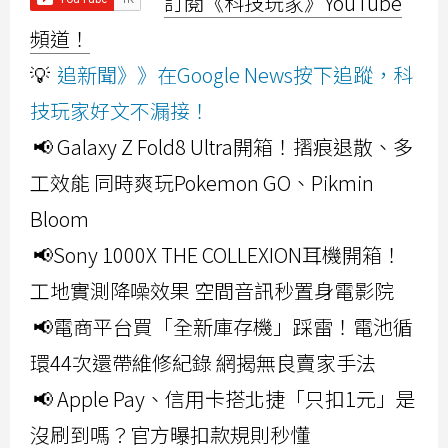
訂閱《科技玩家》YouTube
頻道！
💡
追新聞》》在Google News按下追蹤，科
技玩家好文不漏接！
📢 Galaxy Z Fold8 Ultra開箱！摺痕退散、多
工效能 同時爽玩Pokemon GO、Pikmin
Bloom
📢Sony 1000X THE COLLEXION耳機開箱！
工地實測降噪效果 空間音訊秒置身電影院
📢電商平台買「全新庫存機」踩雷！電池循
環44次還帶維修紀錄 網揭無良賣家手法
📢 Apple Pay、信用卡搭北捷「只扣1元」是
沒刷到嗎？官方曝扣款規則秒懂