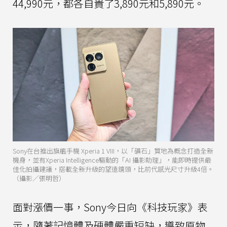
44,990元，都各自貴了3,890元和5,890元。
Sony在台推出旗艦手機 Xperia 1 VIII，以「礦石」質地為概念打造全新
機身，並有Xperia Intelligence驅動的「AI 攝影助理」，能即時提供最
佳化拍攝建議，搭載全新升級的望遠鏡頭，比前代感光尺寸升級4倍。
（攝影／張明哲）
面對漲價一事，Sony今日向《科技玩家》表
示，隨著記憶體及硬體嚴重短缺，導致原物