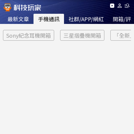
最新文章
手機通訊
社群/APP/網紅
開箱/評
Sony紀念耳機開箱
三星摺疊機開箱
「全新