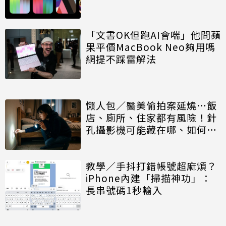
「文書OK但跑AI會喘」他問蘋
果平價MacBook Neo夠用嗎
網提不踩雷解法
懶人包／醫美偷拍案延燒…飯
店、廁所、住家都有風險！針
孔攝影機可能藏在哪、如何自
保一次看
教學／手抖打錯帳號超麻煩？
iPhone內建「掃描神功」：
長串號碼1秒輸入