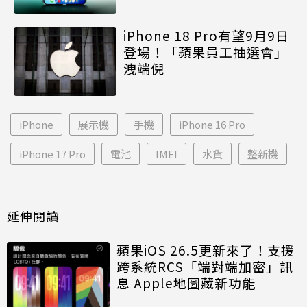
iPhone 18 Pro有望9月9日
登場！「蘋果員工抽選會」
洩端倪
iPhone
展示機
手機
iPhone 16 Pro
iPhone 17 Pro
電池
IMEI
水貨
整新機
延伸閱讀
蘋果iOS 26.5更新來了！支援
跨系統RCS「端對端加密」訊
息 Apple地圖藏新功能