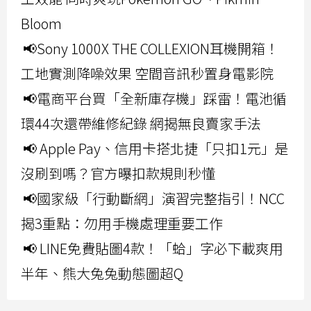
Bloom
📢Sony 1000X THE COLLEXION耳機開箱！
工地實測降噪效果 空間音訊秒置身電影院
📢電商平台買「全新庫存機」踩雷！電池循
環44次還帶維修紀錄 網揭無良賣家手法
📢 Apple Pay、信用卡搭北捷「只扣1元」是
沒刷到嗎？官方曝扣款規則秒懂
📢國家級「行動斷網」演習完整指引！NCC
揭3重點：勿用手機處理重要工作
📢 LINE免費貼圖4款！「蛤」字必下載爽用
半年、熊大兔兔動態圖超Q