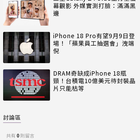
幕觀影 外媒實測打臉：滿滿黑
邊
iPhone 18 Pro有望9月9日登
場！「蘋果員工抽選會」洩端
倪
DRAM奇缺成iPhone 18瓶
頸！台積電10億美元待封裝晶
片只能枯等
討論區
共有
0
則留言