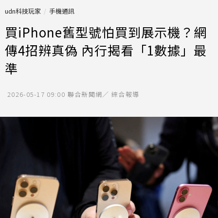
udn科技玩家
手機通訊
買iPhone舊型號怕買到展示機？網
傳4招辨真偽 內行揭看「1數據」最
準
2026-05-17 09:00
聯合新聞網／ 綜合報導