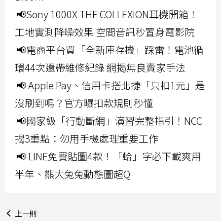
📢Sony 1000X THE COLLEXION耳機開箱！
工地實測降噪效果 空間音訊秒置身電影院
📢電商平台買「全新庫存機」踩雷！電池循
環44次還帶維修紀錄 網揭無良賣家手法
📢 Apple Pay、信用卡搭北捷「只扣1元」是
沒刷到嗎？官方曝扣款規則秒懂
📢國家級「行動斷網」演習完整指引！NCC
揭3重點：勿用手機處理重要工作
📢 LINE免費貼圖4款！「蛤」字必下載爽用
半年、熊大兔兔動態圖超Q
上一則