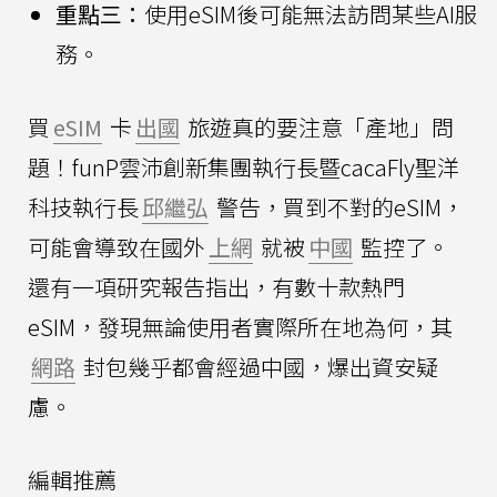
重點三：
使用eSIM後可能無法訪問某些AI服
務。
買
eSIM
卡
出國
旅遊真的要注意「產地」問
題！funP雲沛創新集團執行長暨cacaFly聖洋
科技執行長
邱繼弘
警告，買到不對的eSIM，
可能會導致在國外
上網
就被
中國
監控了。
還有一項研究報告指出，有數十款熱門
eSIM，發現無論使用者實際所在地為何，其
網路
封包幾乎都會經過中國，爆出資安疑
慮。
編輯推薦