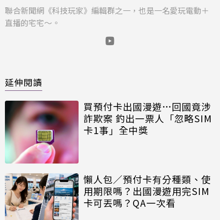
聯合新聞網《科技玩家》編輯群之一，也是一名愛玩電動＋
直播的宅宅～。
延伸閱讀
買預付卡出國漫遊…回國竟涉
詐欺案 釣出一票人「忽略SIM
卡1事」全中獎
懶人包／預付卡有分種類、使
用期限嗎？出國漫遊用完SIM
卡可丟嗎？QA一次看