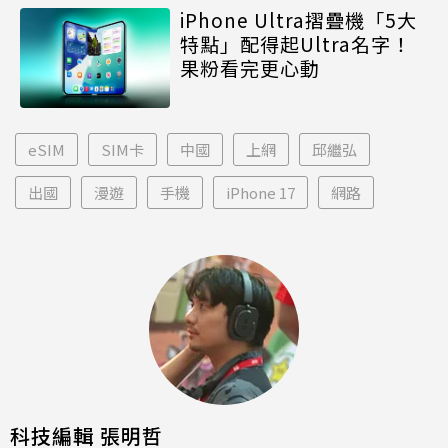
iPhone Ultra摺疊機「5大
特點」配得起Ultra名字！
果粉看完更心動
eSIM
SIM卡
中國
上網
邱繼弘
出國
漫遊
手機
iPhone 17
網路
科技編輯 張明哲