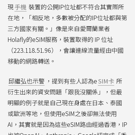
現
手機
裝置的公開IP位址都不符合其實際所
在地，「相反地，多數被分配的IP位址都與第
三方國家有關。」像是來自愛爾蘭業者
Holafly的eSIM服務，裝置取得的 IP 位址
（223.118.51.96），會讓連線流量經由中國
移動的網路轉送。
邱繼弘也示警
，提到有些人認為e
SIM卡
所
衍生出來的資安問題「跟我沒關係」，但最
明顯的例子就是自己現在身處在日本、泰國
或歐洲等地，但使用eSIM之後卻無法使用
AI，其實就是因為這些eSIM路由經過香港，IP