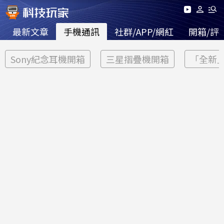
最新文章
手機通訊
社群/APP/網紅
開箱/評
Sony紀念耳機開箱
三星摺疊機開箱
「全新