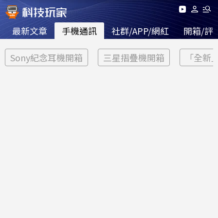
最新文章
手機通訊
社群/APP/網紅
開箱/評
Sony紀念耳機開箱
三星摺疊機開箱
「全新