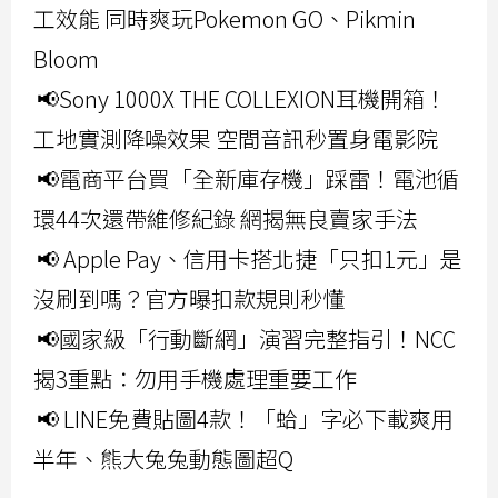
工效能 同時爽玩Pokemon GO、Pikmin
Bloom
📢Sony 1000X THE COLLEXION耳機開箱！
工地實測降噪效果 空間音訊秒置身電影院
📢電商平台買「全新庫存機」踩雷！電池循
環44次還帶維修紀錄 網揭無良賣家手法
📢 Apple Pay、信用卡搭北捷「只扣1元」是
沒刷到嗎？官方曝扣款規則秒懂
📢國家級「行動斷網」演習完整指引！NCC
揭3重點：勿用手機處理重要工作
📢 LINE免費貼圖4款！「蛤」字必下載爽用
半年、熊大兔兔動態圖超Q