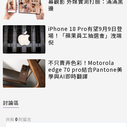
幕觀影 外媒實測打臉：滿滿黑
邊
iPhone 18 Pro有望9月9日登
場！「蘋果員工抽選會」洩端
倪
不只賣弄色彩！Motorola
edge 70 pro結合Pantone美
學與AI即時翻譯
討論區
共有
0
則留言