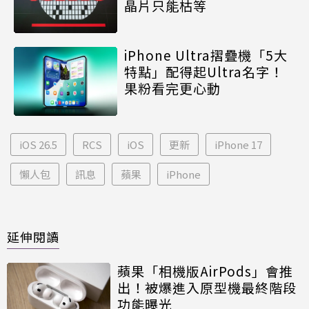
晶片只能枯等
iPhone Ultra摺疊機「5大
特點」配得起Ultra名字！
果粉看完更心動
iOS 26.5
RCS
iOS
更新
iPhone 17
懶人包
訊息
蘋果
iPhone
延伸閱讀
蘋果「相機版AirPods」會推
出！被爆進入原型機最終階段
功能曝光