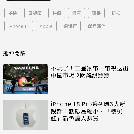
手機
母親節
特價
優惠
蘋果
折扣
iPhone 17
Apple
通訊行
傑昇通信
延伸閱讀
不玩了！三星家電、電視退出
中國市場 2關鍵說掰掰
iPhone 18 Pro系列曝3大新
設計！動態島縮小、「櫻桃
紅」新色讓人想買