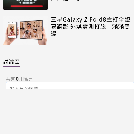
三星Galaxy Z Fold8主打全螢
幕觀影 外媒實測打臉：滿滿黑
邊
討論區
共有
0
則留言
規範
回覆