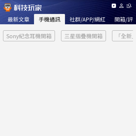
最新文章
手機通訊
社群/APP/網紅
開箱/評
Sony紀念耳機開箱
三星摺疊機開箱
「全新