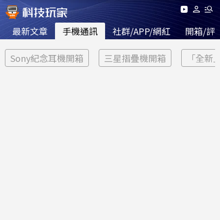
最新文章
手機通訊
社群/APP/網紅
開箱/評
Sony紀念耳機開箱
三星摺疊機開箱
「全新