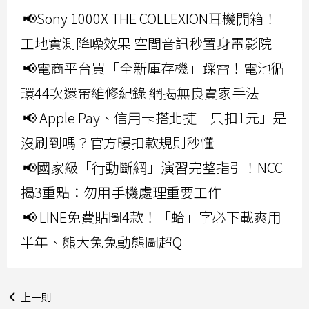
📢Sony 1000X THE COLLEXION耳機開箱！
工地實測降噪效果 空間音訊秒置身電影院
📢電商平台買「全新庫存機」踩雷！電池循
環44次還帶維修紀錄 網揭無良賣家手法
📢 Apple Pay、信用卡搭北捷「只扣1元」是
沒刷到嗎？官方曝扣款規則秒懂
📢國家級「行動斷網」演習完整指引！NCC
揭3重點：勿用手機處理重要工作
📢 LINE免費貼圖4款！「蛤」字必下載爽用
半年、熊大兔兔動態圖超Q
上一則