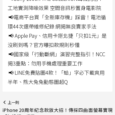
工地實測降噪效果 空間音訊秒置身電影院
📢電商平台買「全新庫存機」踩雷！電池循
環44次還帶維修紀錄 網揭無良賣家手法
📢 Apple Pay、信用卡搭北捷「只扣1元」是
沒刷到嗎？官方曝扣款規則秒懂
📢國家級「行動斷網」演習完整指引！NCC
揭3重點：勿用手機處理重要工作
📢 LINE免費貼圖4款！「蛤」字必下載爽用
半年、熊大兔兔動態圖超Q
上一則
iPhone 20周年紀念款放大招！傳採四曲面螢幕實現