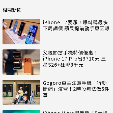
相關新聞
iPhone 17要漲！爆料稱最快
下周調價 蘋果提前動手原因曝
父親節搶手機特價優惠！
iPhone 17 Pro省3710元 三
星S26+狂降8千元
Gogoro車主注意手機「行動
斷網」演習！2時段無法做5件
事
iPhone Ultra摺疊機「5大特