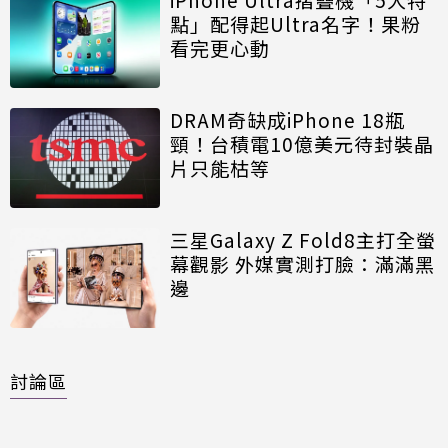
點」配得起Ultra名字！果粉
看完更心動
DRAM奇缺成iPhone 18瓶
頸！台積電10億美元待封裝晶
片只能枯等
三星Galaxy Z Fold8主打全螢
幕觀影 外媒實測打臉：滿滿黑
邊
討論區
共有
0
則留言