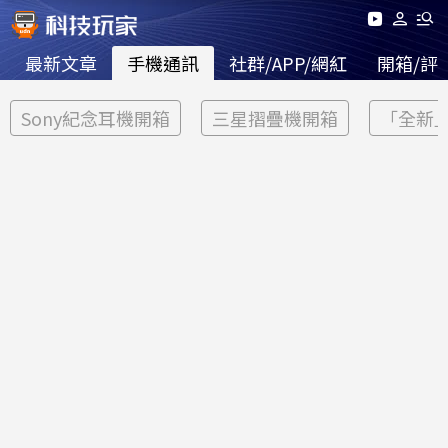
最新文章
手機通訊
社群/APP/網紅
開箱/評
Sony紀念耳機開箱
三星摺疊機開箱
「全新