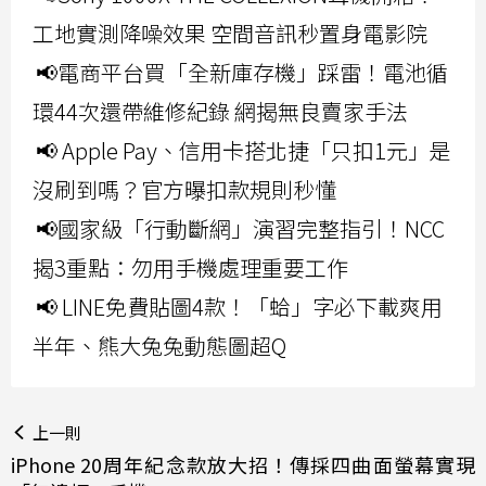
工地實測降噪效果 空間音訊秒置身電影院
📢電商平台買「全新庫存機」踩雷！電池循
環44次還帶維修紀錄 網揭無良賣家手法
📢 Apple Pay、信用卡搭北捷「只扣1元」是
沒刷到嗎？官方曝扣款規則秒懂
📢國家級「行動斷網」演習完整指引！NCC
揭3重點：勿用手機處理重要工作
📢 LINE免費貼圖4款！「蛤」字必下載爽用
半年、熊大兔兔動態圖超Q
上一則
iPhone 20周年紀念款放大招！傳採四曲面螢幕實現