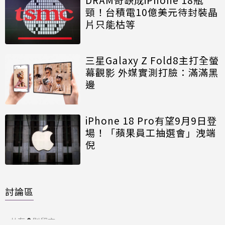
頸！台積電10億美元待封裝晶
片只能枯等
三星Galaxy Z Fold8主打全螢
幕觀影 外媒實測打臉：滿滿黑
邊
iPhone 18 Pro有望9月9日登
場！「蘋果員工抽選會」洩端
倪
討論區
共有
0
則留言