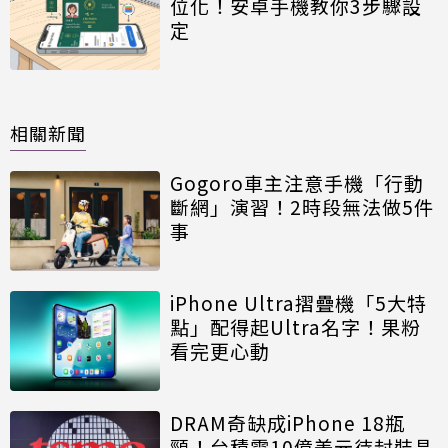
位化！安卓手機教你3步驟設
定
相關新聞
Gogoro車主注意手機「行動
斷網」演習！2時段無法做5件
事
iPhone Ultra摺疊機「5大特
點」配得起Ultra名字！果粉
看完更心動
DRAM奇缺成iPhone 18瓶
頸！台積電10億美元待封裝晶