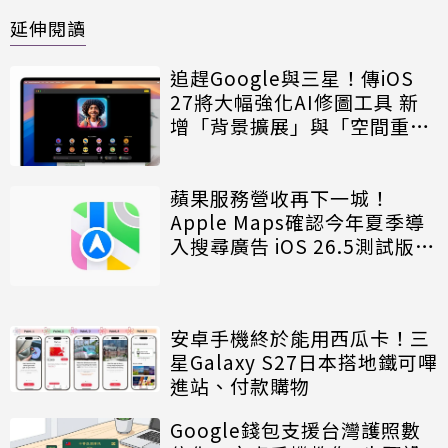
延伸閱讀
追趕Google與三星！傳iOS
27將大幅強化AI修圖工具 新
增「背景擴展」與「空間重
構」功能
蘋果服務營收再下一城！
Apple Maps確認今年夏季導
入搜尋廣告 iOS 26.5測試版已
現端倪
安卓手機終於能用西瓜卡！三
星Galaxy S27日本搭地鐵可嗶
進站、付款購物
Google錢包支援台灣護照數