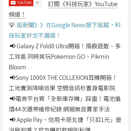
訂閱《科技玩家》YouTube
頻道！
💡
追新聞》》在Google News按下追蹤，科
技玩家好文不漏接！
📢 Galaxy Z Fold8 Ultra開箱！摺痕退散、多
工效能 同時爽玩Pokemon GO、Pikmin
Bloom
📢Sony 1000X THE COLLEXION耳機開箱！
工地實測降噪效果 空間音訊秒置身電影院
📢電商平台買「全新庫存機」踩雷！電池循
環44次還帶維修紀錄 網揭無良賣家手法
📢 Apple Pay、信用卡搭北捷「只扣1元」是
沒刷到嗎？官方曝扣款規則秒懂