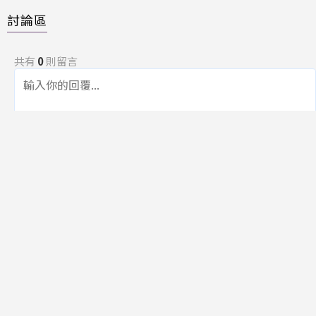
討論區
共有
0
則留言
規範
回覆
還沒有留言，成為第一個發言的人吧！