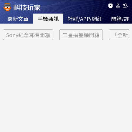
最新文章
手機通訊
社群/APP/網紅
開箱/評
Sony紀念耳機開箱
三星摺疊機開箱
「全新