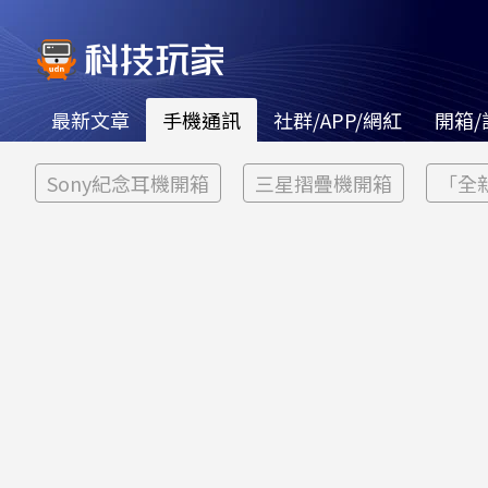
最新文章
手機通訊
社群/APP/網紅
開箱/
Sony紀念耳機開箱
三星摺疊機開箱
「全