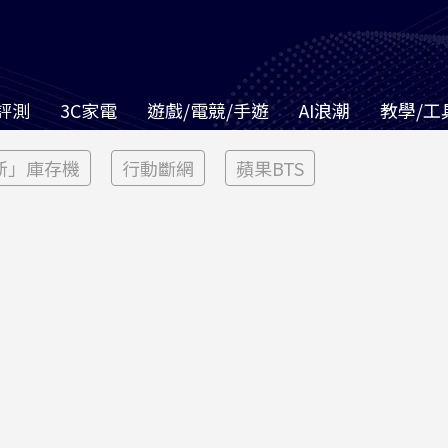
評測
3C家電
遊戲/電競/手遊
AI浪潮
教學/工
新」庫存機
行動斷網
蘋果BTS