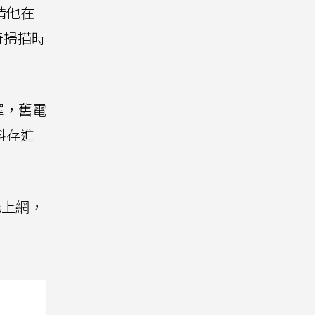
請他在
奇掃描時
釋，舊電
料存進
上網，