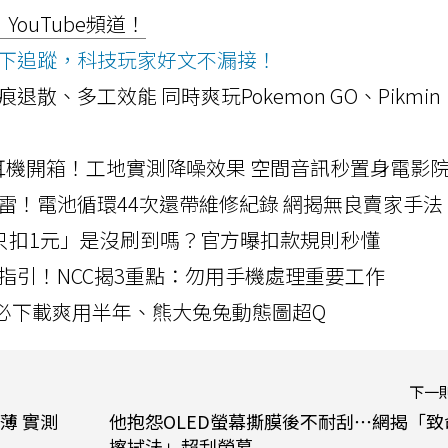
ouTube頻道！
ws按下追蹤，科技玩家好文不漏接！
a開箱！摺痕退散、多工效能 同時爽玩Pokemon GO、Pikmin
LLEXION耳機開箱！工地實測降噪效果 空間音訊秒置身電影
雷！電池循環44次還帶維修紀錄 網揭無良賣家手法
北捷「只扣1元」是沒刷到嗎？官方曝扣款規則秒懂
指引！NCC揭3重點：勿用手機處理重要工作
」字必下載爽用半年、熊大兔兔動態圖超Q
下一
輕薄 實測
他抱怨OLED螢幕撕膜後不耐刮⋯網揭「致
擦拭法」超刮螢幕