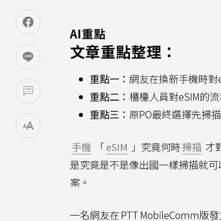
AI重點
文章重點整理：
重點一：
網友在換新手機時對
重點二：
櫃檯人員對eSIM
重點三：
原PO最終選擇先掃描
手機
「
eSIM
」究竟何時
掃描
才
是究竟是不是像出國一樣掃描就可
案。
一名網友在
PTT MobileComm版