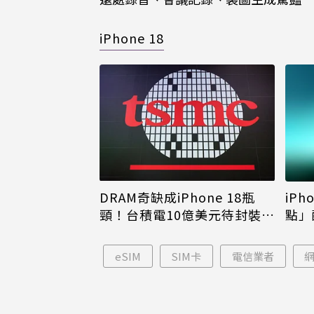
iPhone 18
DRAM奇缺成iPhone 18瓶
iPh
頸！台積電10億美元待封裝晶
點」
片只能枯等
看完
eSIM
SIM卡
電信業者