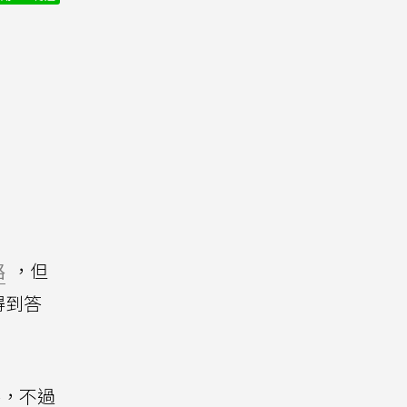
路
，但
得到答
，不過