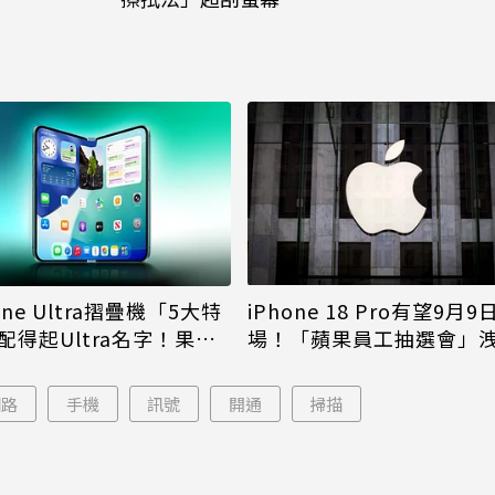
iPhone 18 Pro有望9月9
one Ultra摺疊機「5大特
場！「蘋果員工抽選會」
配得起Ultra名字！果粉
倪
更心動
網路
手機
訊號
開通
掃描