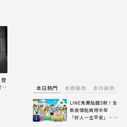
日登
洩端
本日熱門
本周最熱
本月最熱
LINE免費貼圖5款！全
新表情貼爽用半年
「好人一生平安」、
「好熱」必用