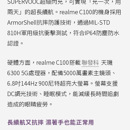
SUPERVOOC超級閃充，可實現「充一次，用
兩天」的超長續航。realme C100的機身採用
ArmorShell抗摔防護技術，通過MIL-STD
810H軍用級抗衝擊測試，符合IP64防塵防水
認證。
硬體方面，realme C100搭載
聯發科
天璣
6300 5G處理器，配備5000萬畫素主鏡頭、
6.8吋144Hz 900尼特超亮大螢幕。螢幕支援
DC調光技術、睡眠模式，能減緩長時間追劇
造成的眼睛疲勞。
長續航又抗摔 濕著手也能正常用