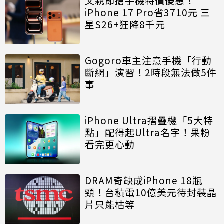
父親節搶手機特價優惠！
iPhone 17 Pro省3710元 三
星S26+狂降8千元
Gogoro車主注意手機「行動
斷網」演習！2時段無法做5件
事
iPhone Ultra摺疊機「5大特
點」配得起Ultra名字！果粉
看完更心動
DRAM奇缺成iPhone 18瓶
頸！台積電10億美元待封裝晶
片只能枯等