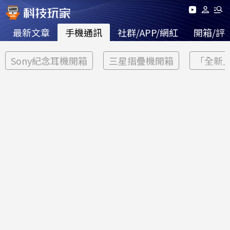
最新文章
手機通訊
社群/APP/網紅
開箱/評
Sony紀念耳機開箱
三星摺疊機開箱
「全新