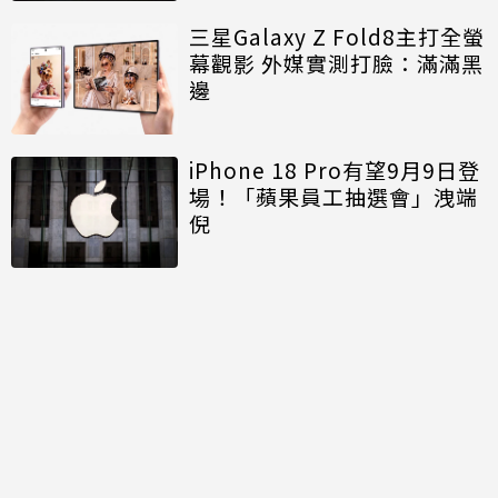
三星Galaxy Z Fold8主打全螢
幕觀影 外媒實測打臉：滿滿黑
邊
iPhone 18 Pro有望9月9日登
場！「蘋果員工抽選會」洩端
倪
討論區
共有
0
則留言