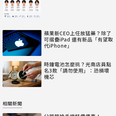
蘋果新CEO上任放猛藥？除了
可摺疊iPad 還有新品「有望取
代iPhone」
時鐘電池怎麼挑？光南店員點
名3款「請勿使用」：恐損壞
機芯
相關新聞