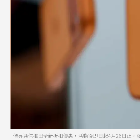
傑昇通信推出全新折扣優惠，活動從即日起4月26日止，蘋果（Appl