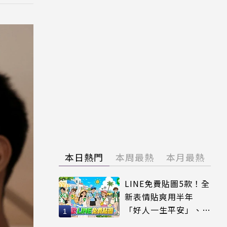
本日熱門
本周最熱
本月最熱
LINE免費貼圖5款！全
新表情貼爽用半年
「好人一生平安」、
「好熱」必用