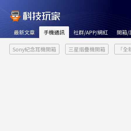
最新文章
手機通訊
社群/APP/網紅
開箱/
Sony紀念耳機開箱
三星摺疊機開箱
「全