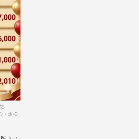
華碩
能含淚，想換
B版本原