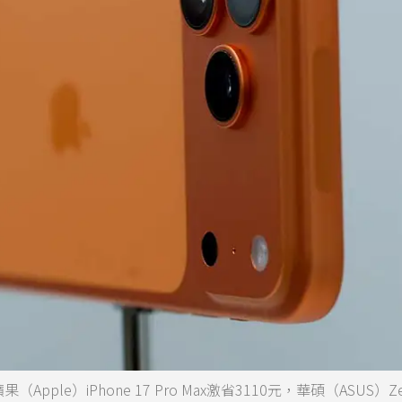
e）iPhone 17 Pro Max激省3110元，華碩（ASUS）Zen