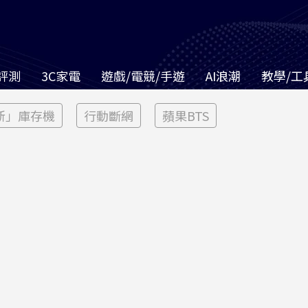
評測
3C家電
遊戲/電競/手遊
AI浪潮
教學/工
新」庫存機
行動斷網
蘋果BTS