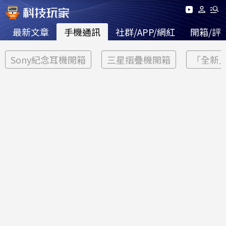
最新文章
手機通訊
社群/APP/網紅
開箱/評
Sony紀念耳機開箱
三星摺疊機開箱
「全新