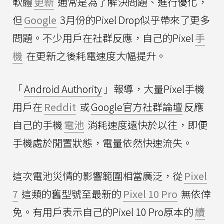
軟體
更新
通常是為了解決問題、進行優化，
但
Google
3月份的Pixel Drop似乎帶來了更多
問題。不少用戶在社群反應，自己的Pixel
手
機
在更新之後耗電速度大幅提升。
「
Android Authority
」報導，大量Pixel手機
用戶在
Reddit
或
Google官方社群論壇
反應
自己的手機
電池
消耗速度遠快於以往，即便
手機處於閒置狀態，電量依然快速流失。
這次電池災情的影響範圍相當廣泛，從
Pixel
7
這類的舊型號至最新的
Pixel 10 Pro
無依倖
免。有用戶表示自己的Pixel 10 Pro原本的
續