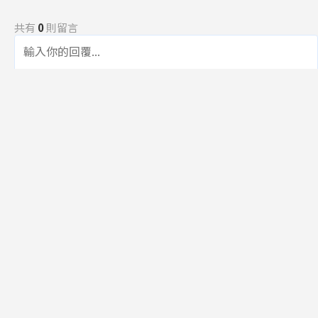
共有
0
則留言
規範
回覆
還沒有留言，成為第一個發言的人吧！