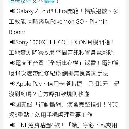
技玩家好文不漏接！
📢 Galaxy Z Fold8 Ultra開箱！摺痕退散、多
工效能 同時爽玩Pokemon GO、Pikmin
Bloom
📢Sony 1000X THE COLLEXION耳機開箱！
工地實測降噪效果 空間音訊秒置身電影院
📢電商平台買「全新庫存機」踩雷！電池循
環44次還帶維修紀錄 網揭無良賣家手法
📢 Apple Pay、信用卡搭北捷「只扣1元」是
沒刷到嗎？官方曝扣款規則秒懂
📢國家級「行動斷網」演習完整指引！NCC
揭3重點：勿用手機處理重要工作
📢 LINE免費貼圖4款！「蛤」字必下載爽用