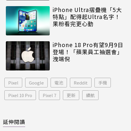
iPhone Ultra摺疊機「5大
特點」配得起Ultra名字！
果粉看完更心動
iPhone 18 Pro有望9月9日
登場！「蘋果員工抽選會」
洩端倪
Pixel
Google
電池
Reddit
手機
Pixel 10 Pro
Pixel 7
更新
續航
延伸閱讀