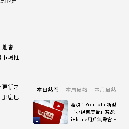
在意的是
點可能會
育市場推
統更新之
本日熱門
本周最熱
本月最熱
，那麼也
超煩！YouTube新型
「小視窗廣告」惹怨
iPhone用戶無需會員
輕鬆解決