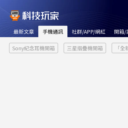
最新文章
手機通訊
社群/APP/網紅
開箱/
Sony紀念耳機開箱
三星摺疊機開箱
「全