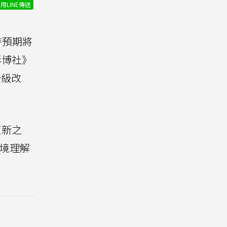
用LINE傳送
時預期將
《彭博社》
級改
更新之
情境理解