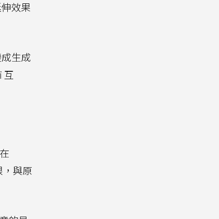
延伸效果
變成生成
 互
曾在
限，與原