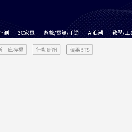
評測
3C家電
遊戲/電競/手遊
AI浪潮
教學/工
新」庫存機
行動斷網
蘋果BTS