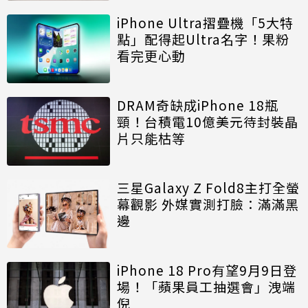
iPhone Ultra摺疊機「5大特
點」配得起Ultra名字！果粉
看完更心動
DRAM奇缺成iPhone 18瓶
頸！台積電10億美元待封裝晶
片只能枯等
三星Galaxy Z Fold8主打全螢
幕觀影 外媒實測打臉：滿滿黑
邊
iPhone 18 Pro有望9月9日登
場！「蘋果員工抽選會」洩端
倪