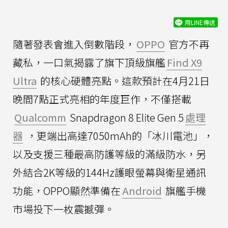
用LINE傳送
隨著發表會進入倒數階段，
OPPO
官方不再
藏私，一口氣揭露了旗下頂級旗艦
Find X9
Ultra
的核心硬體亮點。這款預計在4月21日
晚間7點正式亮相的年度巨作，不僅搭載
Qualcomm
Snapdragon 8 Elite Gen 5
處理
器
，更端出高達7050mAh的「冰川電池」，
以及支援三種最高防護等級的滿級防水，另
外結合2K等級的144Hz護眼螢幕與衛星通訊
功能，OPPO顯然準備在
Android
旗艦手機
市場投下一枚震撼彈。