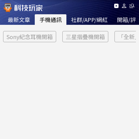
最新文章
手機通訊
社群/APP/網紅
開箱/評
Sony紀念耳機開箱
三星摺疊機開箱
「全新