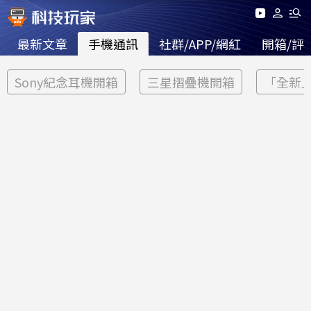
最新文章
手機通訊
社群/APP/網紅
開箱/評
Sony紀念耳機開箱
三星摺疊機開箱
「全新