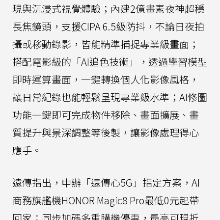
現與沉浸式視覺體驗；內建2億畫素夜神超穩
長焦鏡頭，支援CIPA 6.5級防抖，不論日夜拍
攝或移動錄影，皆能精準捕捉專業級畫面；
搭配電影級的「AI追色技術」，透過學習模型
即時運算畫面，一鍵轉換個人化影像風格，
讓日常紀錄也能輕鬆呈現專業級水準；AI修圖
功能一鍵即可完成物件移除、畫面擴展、畫
質提升與景深調整等後製，讓影像處理得心
應手。
遠傳指出，申辦「遠傳心5G」指定方案，AI
商務旗艦機HONOR Magic8 Pro最低0元起帶
回家；同步加碼多重購機優惠，最高可現折