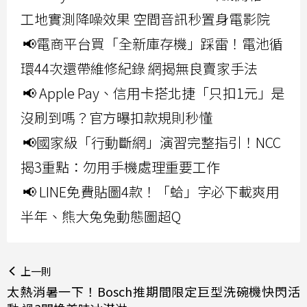
工地實測降噪效果 空間音訊秒置身電影院
📢電商平台買「全新庫存機」踩雷！電池循
環44次還帶維修紀錄 網揭無良賣家手法
📢 Apple Pay、信用卡搭北捷「只扣1元」是
沒刷到嗎？官方曝扣款規則秒懂
📢國家級「行動斷網」演習完整指引！NCC
揭3重點：勿用手機處理重要工作
📢 LINE免費貼圖4款！「蛤」字必下載爽用
半年、熊大兔兔動態圖超Q
上一則
太熱消暑一下！Bosch推期間限定巨型洗碗機快閃活