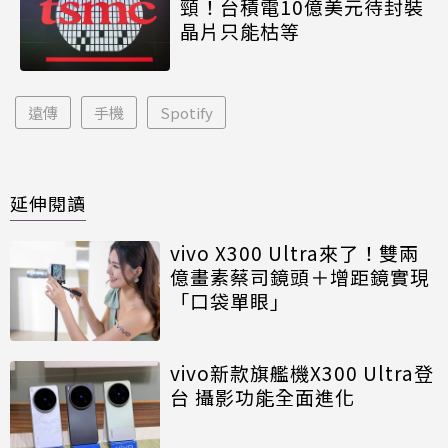
頸！台積電10億美元待封裝
晶片只能枯等
遠傳
手機
Spotify
延伸閱讀
vivo X300 Ultra來了！雙兩
億畫素蔡司鏡頭＋增距鏡實現
「口袋單眼」
vivo新款旗艦機X300 Ultra登
台 攝影功能全面進化