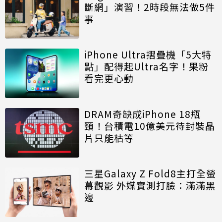
斷網」演習！2時段無法做5件
事
iPhone Ultra摺疊機「5大特
點」配得起Ultra名字！果粉
看完更心動
DRAM奇缺成iPhone 18瓶
頸！台積電10億美元待封裝晶
片只能枯等
三星Galaxy Z Fold8主打全螢
幕觀影 外媒實測打臉：滿滿黑
邊