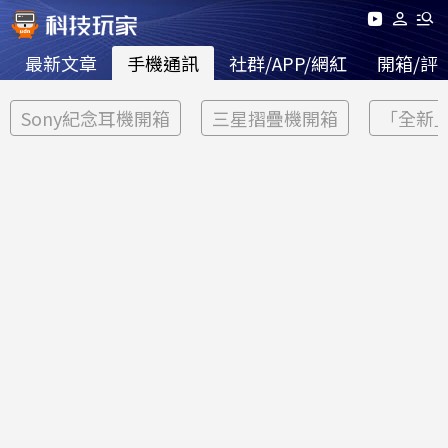
最新文章
手機通訊
社群/APP/網紅
開箱/評
Sony紀念耳機開箱
三星摺疊機開箱
「全新