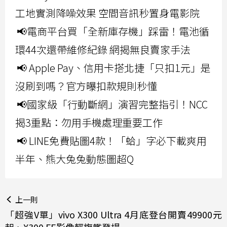
工地實測降噪效果 空間音訊秒置身電影院
📢電商平台買「全新庫存機」踩雷！電池循
環44次還帶維修紀錄 網揭無良賣家手法
📢 Apple Pay、信用卡搭北捷「只扣1元」是
沒刷到嗎？官方曝扣款規則秒懂
📢國家級「行動斷網」演習完整指引！NCC
揭3重點：勿用手機處理重要工作
📢 LINE免費貼圖4款！「蛤」字必下載爽用
半年、熊大兔兔動態圖超Q
上一則
「超強V單」vivo X300 Ultra 4月底登台開賣49900元
起、X300 FE影像輕旗艦登場