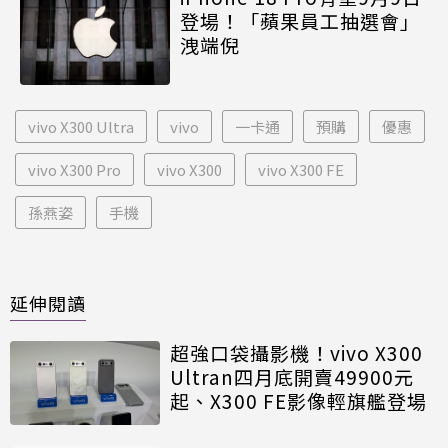
登場！「蘋果員工抽選會」
洩端倪
vivo X300 Ultra
vivo
一卡通
預購
優惠
vivo X300 Pro
vivo X300
vivo X300 FE
孫燕姿
手機
延伸閱讀
超強口袋攝影機！vivo X300
Ultran四月底開賣49900元
起、X300 FE影像輕旗艦登場