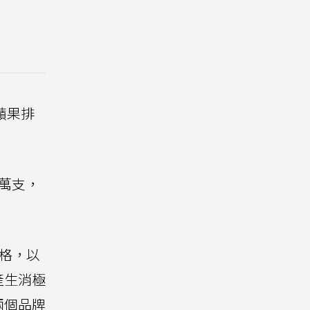
蘋果排
0萬支，
價格，以
產生消極
兩個品牌