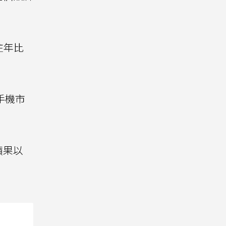
往年比
手機市
蘋果以