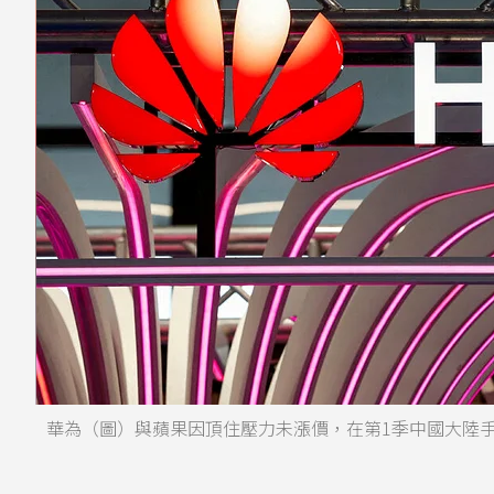
華為（圖）與蘋果因頂住壓力未漲價，在第1季中國大陸手