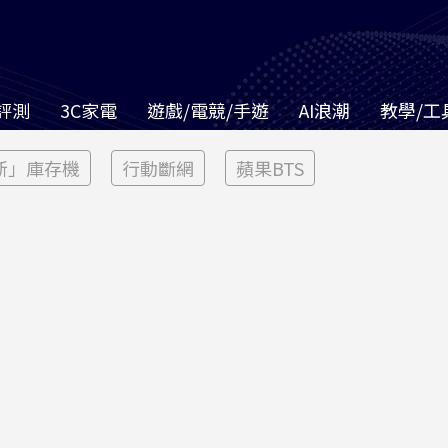
評測
3C家電
遊戲/電競/手遊
AI浪潮
教學/工
新」庫存機
行動斷網
蘋果BTS