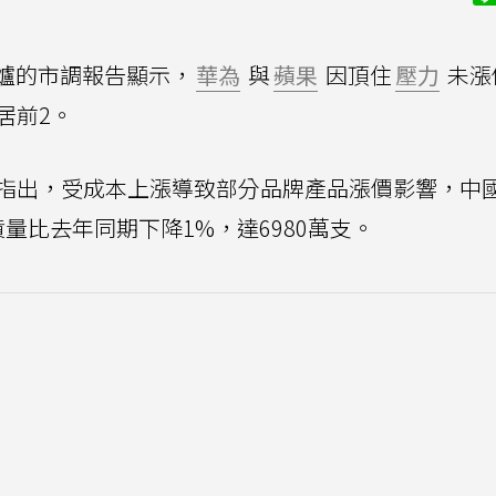
爐的市調報告顯示，
華為
與
蘋果
因頂住
壓力
未漲
居前2。
告指出，受成本上漲導致部分品牌產品漲價影響，中
量比去年同期下降1%，達6980萬支。