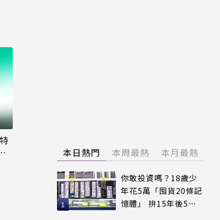
大特
粉
本日熱門
本周最熱
本月最熱
你敢投資嗎？18歲少
年花5萬「囤貨20條記
憶體」 拚15年後5倍
賣出