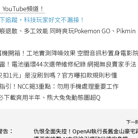
ouTube頻道！
ws按下追蹤，科技玩家好文不漏接！
a開箱！摺痕退散、多工效能 同時爽玩Pokemon GO、Pikmin
LLEXION耳機開箱！工地實測降噪效果 空間音訊秒置身電影
雷！電池循環44次還帶維修紀錄 網揭無良賣家手法
北捷「只扣1元」是沒刷到嗎？官方曝扣款規則秒懂
指引！NCC揭3重點：勿用手機處理重要工作
」字必下載爽用半年、熊大兔兔動態圖超Q
下一
警告：
仇恨全面失控！OpenAI執行長舊金山豪宅