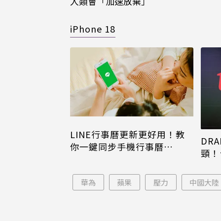
人類會「加速放棄」
iPhone 18
LINE行事曆更新更好用！教
DRA
你一鍵同步手機行事曆
頸！
iPhone、Android都能用
片只
華為
蘋果
壓力
中國大陸