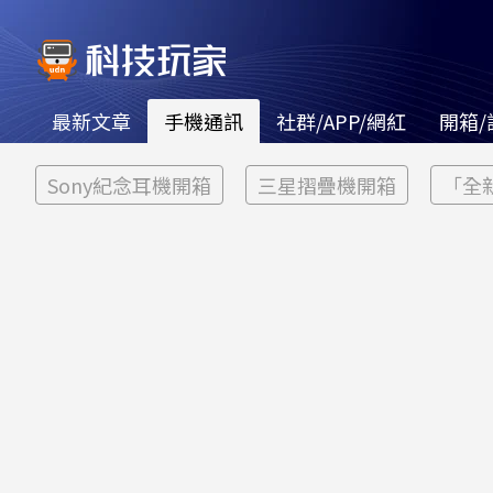
最新文章
手機通訊
社群/APP/網紅
開箱/
Sony紀念耳機開箱
三星摺疊機開箱
「全