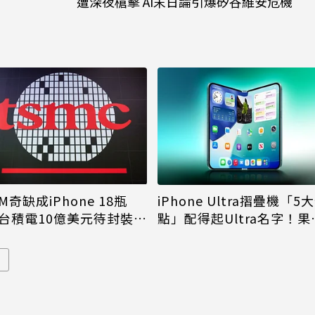
遭深夜槍擊 AI末日論引爆矽谷維安危機
M奇缺成iPhone 18瓶
iPhone Ultra摺疊機「5
台積電10億美元待封裝晶
點」配得起Ultra名字！果
能枯等
看完更心動