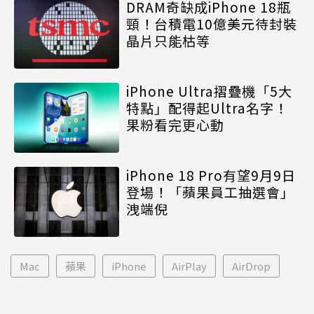
DRAM奇缺成iPhone 18瓶
頸！台積電10億美元待封裝
晶片只能枯等
iPhone Ultra摺疊機「5大
特點」配得起Ultra名字！
果粉看完更心動
iPhone 18 Pro有望9月9日
登場！「蘋果員工抽選會」
洩端倪
Mac
蘋果
iPhone
AirPlay
AirDrop