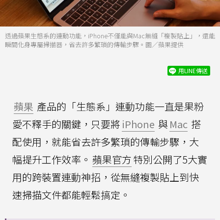
透過蘋果生態系的連動功能，iPhone不僅能與Mac無縫「複製貼上」，還能
瞬間化身專屬掃描器，省去許多繁瑣的傳輸步驟。圖／蘋果提供
用LINE傳送
蘋果
產品的「生態系」連動功能一直是果粉
愛不釋手的關鍵，只要將
iPhone
與
Mac
搭
配使用，就能省去許多繁瑣的傳輸步驟，大
幅提升工作效率。
蘋果官方
特別公開了5大實
用的跨裝置連動神招，從無縫複製貼上到快
速掃描文件都能輕鬆搞定。