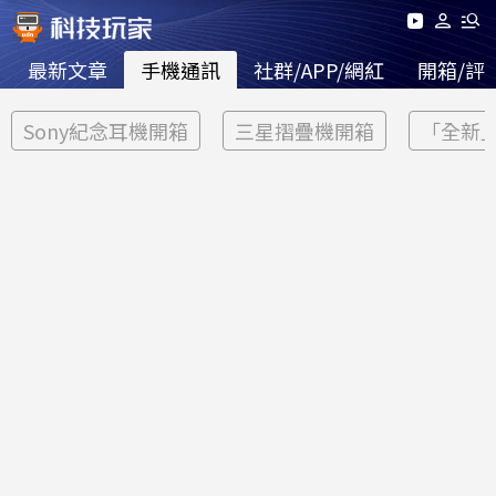
最新文章
手機通訊
社群/APP/網紅
開箱/評
Sony紀念耳機開箱
三星摺疊機開箱
「全新