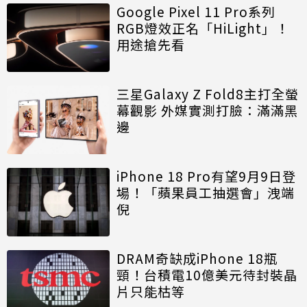
Google Pixel 11 Pro系列
RGB燈效正名「HiLight」！
用途搶先看
三星Galaxy Z Fold8主打全螢
幕觀影 外媒實測打臉：滿滿黑
邊
iPhone 18 Pro有望9月9日登
場！「蘋果員工抽選會」洩端
倪
DRAM奇缺成iPhone 18瓶
頸！台積電10億美元待封裝晶
片只能枯等