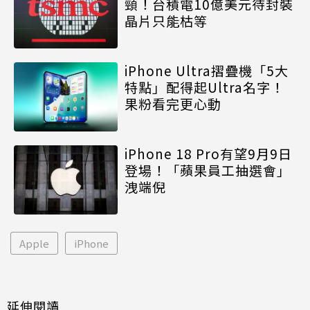
頸！台積電10億美元待封裝
晶片只能枯等
iPhone Ultra摺疊機「5大
特點」配得起Ultra名字！
果粉看完更心動
iPhone 18 Pro有望9月9日
登場！「蘋果員工抽選會」
洩端倪
Apple
iPhone
延伸閱讀