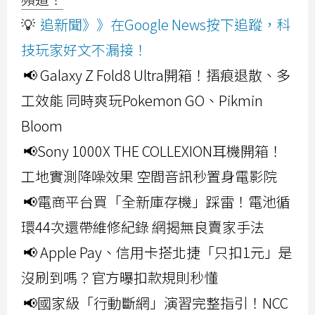
💡
追新聞》》在Google News按下追蹤，科
技玩家好文不漏接！
📢 Galaxy Z Fold8 Ultra開箱！摺痕退散、多
工效能 同時爽玩Pokemon GO、Pikmin
Bloom
📢Sony 1000X THE COLLEXION耳機開箱！
工地實測降噪效果 空間音訊秒置身電影院
📢電商平台買「全新庫存機」踩雷！電池循
環44次還帶維修紀錄 網揭無良賣家手法
📢 Apple Pay、信用卡搭北捷「只扣1元」是
沒刷到嗎？官方曝扣款規則秒懂
📢國家級「行動斷網」演習完整指引！NCC