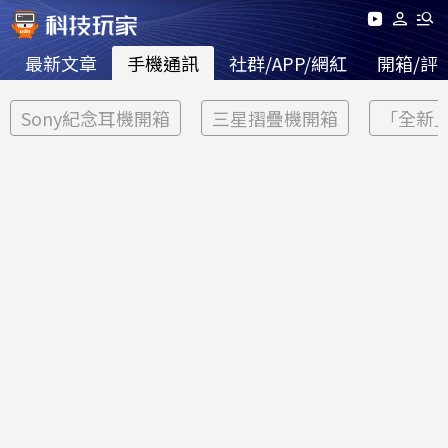
最新文章
手機通訊
社群/APP/網紅
開箱/評
Sony紀念耳機開箱
三星摺疊機開箱
「全新