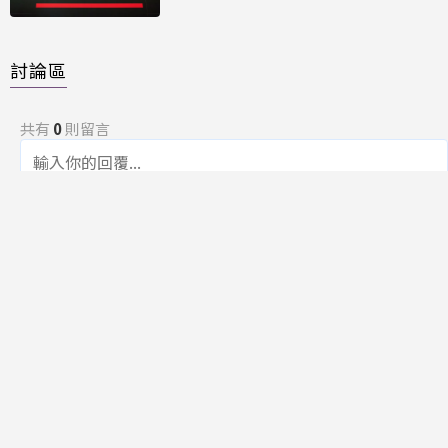
討論區
共有
0
則留言
規範
回覆
還沒有留言，成為第一個發言的人吧！