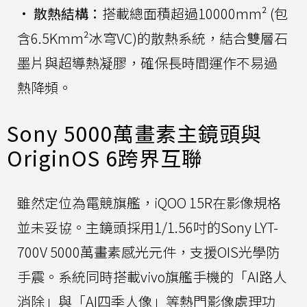
•
散熱結構：
搭載總面積超過10000mm² (包
含6.5Kmm²冰穹VC)的散熱系統，結合雙層石
墨片與超導熱凝膠，確保長時間運作不易過
熱降頻。
Sony 5000萬畫素主鏡頭與
OriginOS 6跨界互聯
雖然定位為電競旗艦，iQOO 15R在影像規格
並未妥協。主鏡頭採用1/1.56吋的Sony LYT-
700V 5000萬畫素感光元件，支援OIS光學防
手震。系統同時搭載vivo旗艦手機的「AI路人
消除」與「AI四季人像」等熱門影像處理功