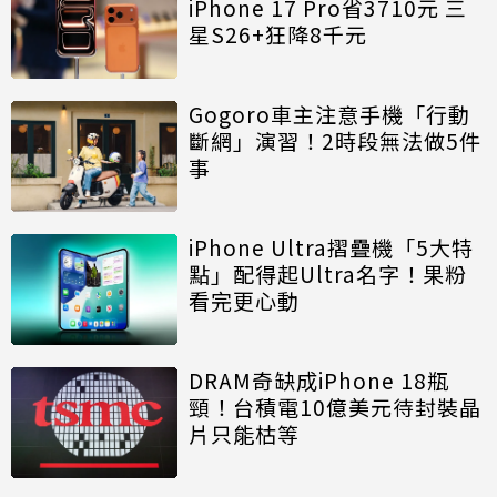
iPhone 17 Pro省3710元 三
星S26+狂降8千元
Gogoro車主注意手機「行動
斷網」演習！2時段無法做5件
事
iPhone Ultra摺疊機「5大特
點」配得起Ultra名字！果粉
看完更心動
DRAM奇缺成iPhone 18瓶
頸！台積電10億美元待封裝晶
片只能枯等