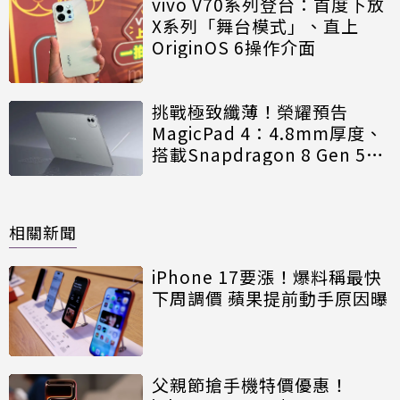
vivo V70系列登台：首度下放
X系列「舞台模式」、直上
OriginOS 6操作介面
挑戰極致纖薄！榮耀預告
MagicPad 4：4.8mm厚度、
搭載Snapdragon 8 Gen 5處
理器
相關新聞
iPhone 17要漲！爆料稱最快
下周調價 蘋果提前動手原因曝
父親節搶手機特價優惠！