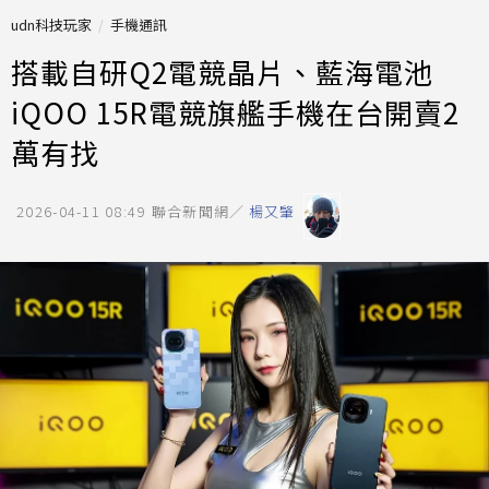
udn科技玩家
手機通訊
搭載自研Q2電競晶片、藍海電池
iQOO 15R電競旗艦手機在台開賣2
萬有找
2026-04-11 08:49
聯合新聞網／
楊又肇