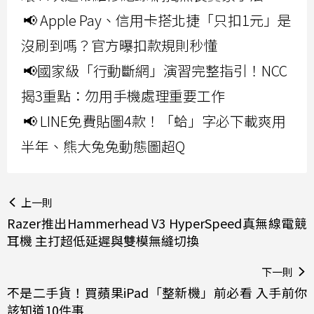
📢 Apple Pay、信用卡搭北捷「只扣1元」是
沒刷到嗎？官方曝扣款規則秒懂
📢國家級「行動斷網」演習完整指引！NCC
揭3重點：勿用手機處理重要工作
📢 LINE免費貼圖4款！「蛤」字必下載爽用
半年、熊大兔兔動態圖超Q
上一則
Razer推出Hammerhead V3 HyperSpeed真無線電競
耳機 主打超低延遲與雙模無縫切換
下一則
不是二手貨！買蘋果iPad「整新機」前必看 入手前你
該知道10件事