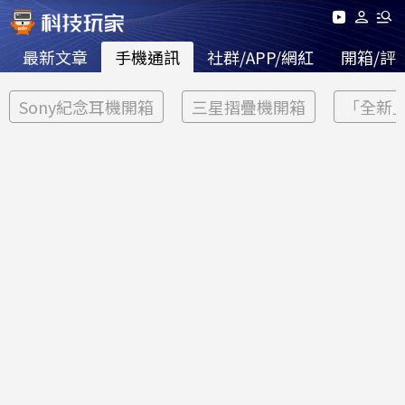
最新文章
手機通訊
社群/APP/網紅
開箱/評
Sony紀念耳機開箱
三星摺疊機開箱
「全新