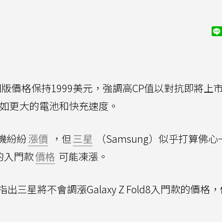
d8入門版價格保持1999美元，強調高CP值以對抗即將上
配置，如更大的電池和快充速度。
機紛紛
漲價
，但
三星
（Samsung）似乎打算佛
的入門款
價格
可能凍漲。
三星將不會調漲Galaxy Z Fold8入門款的價格