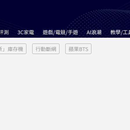
評測
3C家電
遊戲/電競/手遊
AI浪潮
教學/工
新」庫存機
行動斷網
蘋果BTS