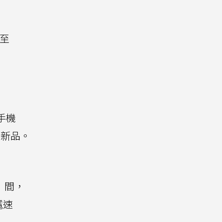
升至
手機
出新品。
元）間，
電速