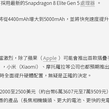
最新的Snapdragon 8 Elite Gen 5
處理器
。
從4400mAh增大到5000mAh，並將快充速度提
當激烈，除了蘋果（
Apple
）可能會推出首款摺疊
ltra），小米（Xiaomi）、摩托羅拉等公司也都預期推
同時全面提升硬體配置，無疑是正確的決定。
在2000至2500美元（約台幣6萬3607元至7萬9509
善的產品（長焦相機鏡頭、更大的電池、更快的充