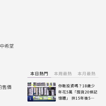
爭中希望
本日熱門
本周最熱
本月最熱
你敢投資嗎？18歲少
間的售價
年花5萬「囤貨20條記
憶體」 拚15年後5倍
賣出