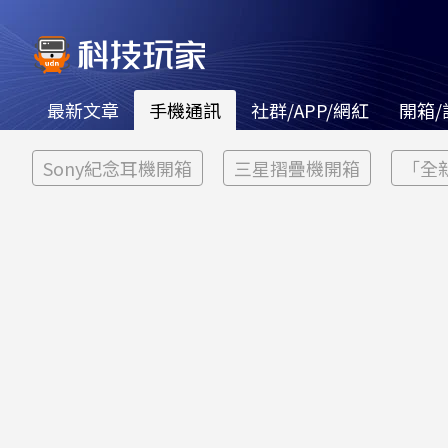
最新文章
手機通訊
社群/APP/網紅
開箱/
Sony紀念耳機開箱
三星摺疊機開箱
「全