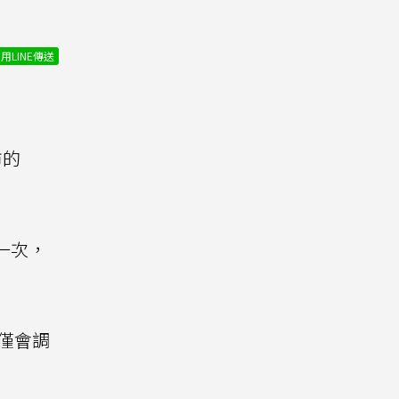
用LINE傳送
市的
心一次，
，僅會調