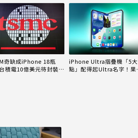
M奇缺成iPhone 18瓶
iPhone Ultra摺疊機「5
台積電10億美元待封裝晶
點」配得起Ultra名字！果
能枯等
看完更心動