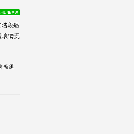
用LINE傳送
試階段遇
最壞情況
會被延