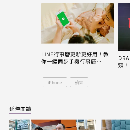
LINE行事曆更新更好用！教
DRA
你一鍵同步手機行事曆
頸！
iPhone、Android都能用
片只
iPhone
蘋果
延伸閱讀