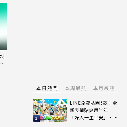
大特
粉
本日熱門
本周最熱
本月最熱
LINE免費貼圖5款！全
新表情貼爽用半年
「好人一生平安」、
「好熱」必用