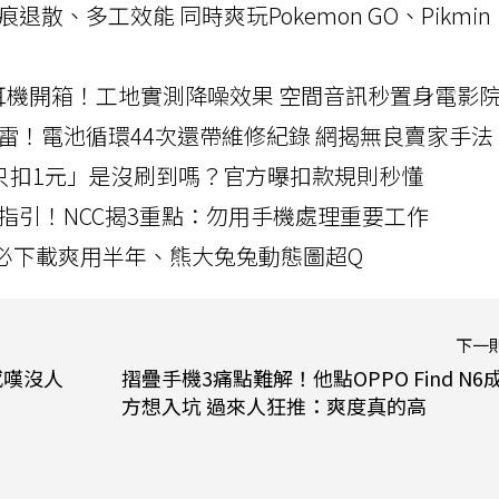
a開箱！摺痕退散、多工效能 同時爽玩Pokemon GO、Pikmin
LLEXION耳機開箱！工地實測降噪效果 空間音訊秒置身電影
雷！電池循環44次還帶維修紀錄 網揭無良賣家手法
北捷「只扣1元」是沒刷到嗎？官方曝扣款規則秒懂
指引！NCC揭3重點：勿用手機處理重要工作
」字必下載爽用半年、熊大兔兔動態圖超Q
下一
感嘆沒人
摺疊手機3痛點難解！他點OPPO Find N6
方想入坑 過來人狂推：爽度真的高