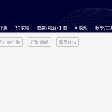
評測
3C家電
遊戲/電競/手遊
AI浪潮
教學/工
新」庫存機
行動斷網
蘋果BTS