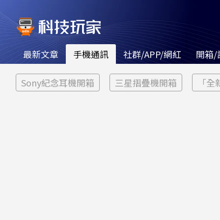
最新文章
手機通訊
社群/APP/網紅
開箱/
Sony紀念耳機開箱
三星摺疊機開箱
「全