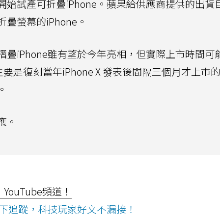
始試產可折疊iPhone。蘋果給供應商提供的出貨
螢幕的iPhone。
疊iPhone雖有望於今年亮相，但實際上市時間可
要是復刻當年iPhone X 發表後間隔三個月才上市
。
應。
ouTube頻道！
ws按下追蹤，科技玩家好文不漏接！