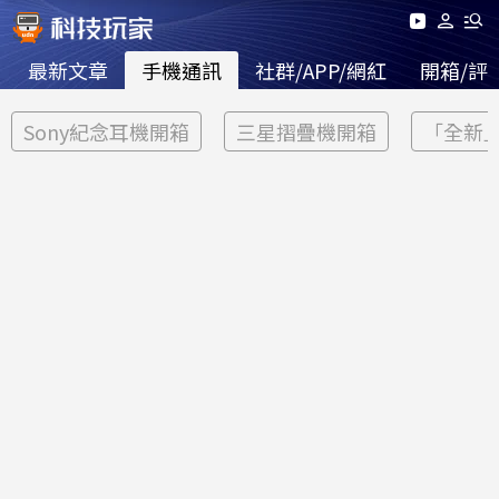
最新文章
手機通訊
社群/APP/網紅
開箱/評
Sony紀念耳機開箱
三星摺疊機開箱
「全新