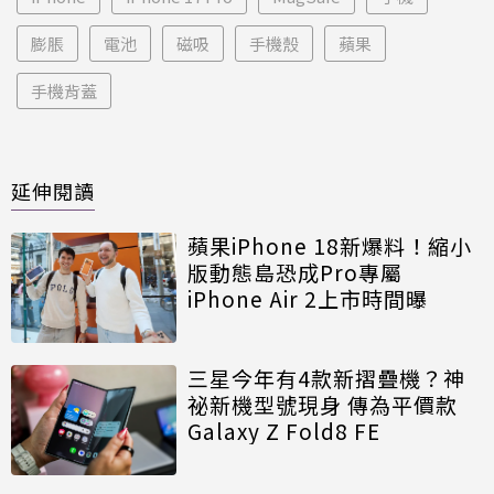
膨脹
電池
磁吸
手機殼
蘋果
手機背蓋
延伸閱讀
蘋果iPhone 18新爆料！縮小
版動態島恐成Pro專屬
iPhone Air 2上市時間曝
三星今年有4款新摺疊機？神
祕新機型號現身 傳為平價款
Galaxy Z Fold8 FE