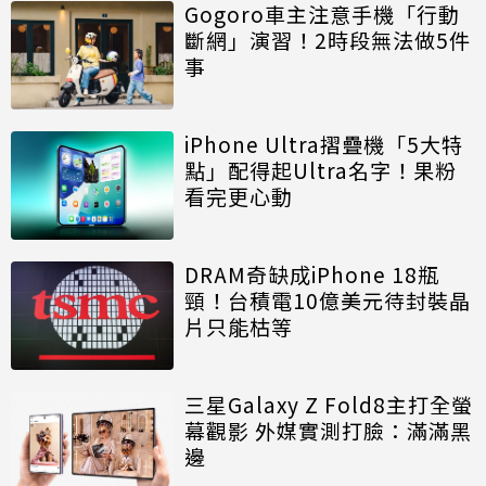
Gogoro車主注意手機「行動
斷網」演習！2時段無法做5件
事
iPhone Ultra摺疊機「5大特
點」配得起Ultra名字！果粉
看完更心動
DRAM奇缺成iPhone 18瓶
頸！台積電10億美元待封裝晶
片只能枯等
三星Galaxy Z Fold8主打全螢
幕觀影 外媒實測打臉：滿滿黑
邊