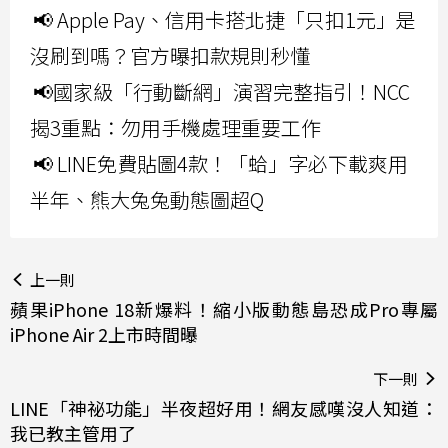
📢 Apple Pay、信用卡搭北捷「只扣1元」是
沒刷到嗎？官方曝扣款規則秒懂
📢國家級「行動斷網」演習完整指引！NCC
揭3重點：勿用手機處理重要工作
📢 LINE免費貼圖4款！「蛤」字必下載爽用
半年、熊大兔兔動態圖超Q
上一則
蘋果iPhone 18新爆料！縮小版動態島恐成Pro專屬
iPhone Air 2上市時間曝
下一則
LINE「神祕功能」半夜超好用！網友感嘆沒人知道：
我已教主管用了