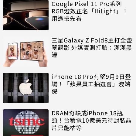
Google Pixel 11 Pro系列
RGB燈效正名「HiLight」！
用途搶先看
三星Galaxy Z Fold8主打全螢
幕觀影 外媒實測打臉：滿滿黑
邊
iPhone 18 Pro有望9月9日登
場！「蘋果員工抽選會」洩端
倪
DRAM奇缺成iPhone 18瓶
頸！台積電10億美元待封裝晶
片只能枯等