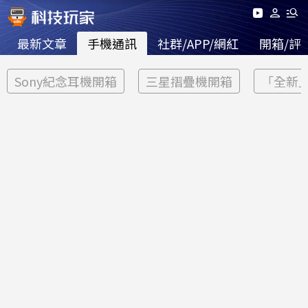
最新文章
手機通訊
社群/APP/網紅
開箱/評
Sony紀念耳機開箱
三星摺疊機開箱
「全新