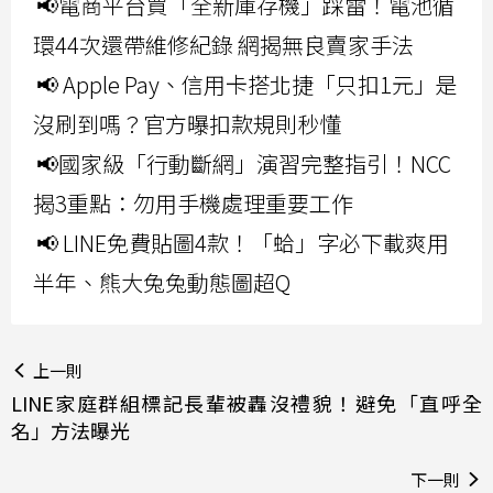
📢電商平台買「全新庫存機」踩雷！電池循
環44次還帶維修紀錄 網揭無良賣家手法
📢 Apple Pay、信用卡搭北捷「只扣1元」是
沒刷到嗎？官方曝扣款規則秒懂
📢國家級「行動斷網」演習完整指引！NCC
揭3重點：勿用手機處理重要工作
📢 LINE免費貼圖4款！「蛤」字必下載爽用
半年、熊大兔兔動態圖超Q
上一則
LINE家庭群組標記長輩被轟沒禮貌！避免「直呼全
名」方法曝光
下一則