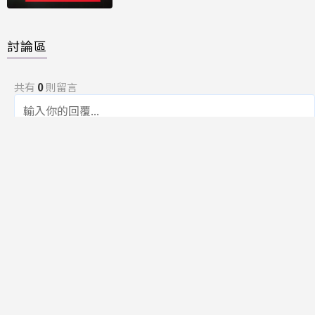
討論區
共有
0
則留言
規範
回覆
還沒有留言，成為第一個發言的人吧！