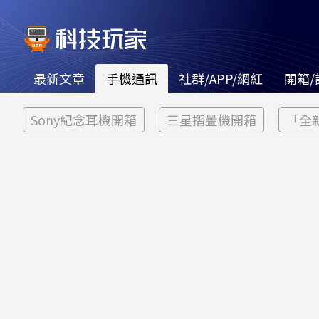
最新文章
手機通訊
社群/APP/網紅
開箱/
Sony紀念耳機開箱
三星摺疊機開箱
「全