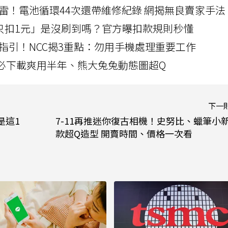
雷！電池循環44次還帶維修紀錄 網揭無良賣家手法
北捷「只扣1元」是沒刷到嗎？官方曝扣款規則秒懂
指引！NCC揭3重點：勿用手機處理重要工作
」字必下載爽用半年、熊大兔兔動態圖超Q
下一
是這1
7-11再推迷你復古相機！史努比、蠟筆小新
款超Q造型 開賣時間、價格一次看