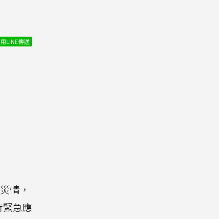
用LINE傳送
災情，
行緊急應