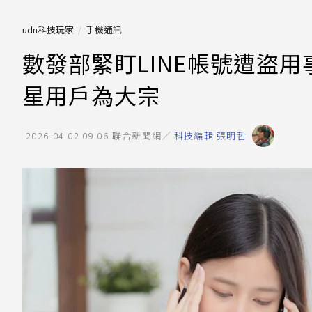
udn科技玩家
手機通訊
數發部緊盯LINE帳號遭盜
星用戶為大宗
2026-04-02 09:06
聯合新聞網／
科技編輯 張明哲