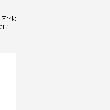
供客服協
處理方
院