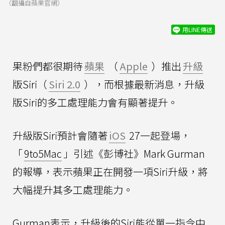
（翻攝自蘋果官網）
用LINE傳送
果粉們都很期待
蘋果
（
Apple
）推出
升級
版Siri（
Siri 2.0
），而根據最新消息，升級
版Siri的多工處理能力會有顯著提升。
升級版Siri預計會隨著
iOS
27一起登場，
「
9to5Mac
」引述《彭博社》Mark Gurman
的報導，表示蘋果正在開發一項Siri升級，將
大幅提升其多工處理能力。
Gurman表示，升級後的Siri能從單一指令中