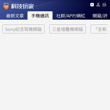
最新文章
手機通訊
社群/APP/網紅
開箱/評
Sony紀念耳機開箱
三星摺疊機開箱
「全新