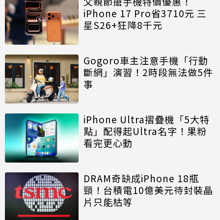
父親節搶手機特價優惠！
iPhone 17 Pro省3710元 三
星S26+狂降8千元
Gogoro車主注意手機「行動
斷網」演習！2時段無法做5件
事
iPhone Ultra摺疊機「5大特
點」配得起Ultra名字！果粉
看完更心動
DRAM奇缺成iPhone 18瓶
頸！台積電10億美元待封裝晶
片只能枯等