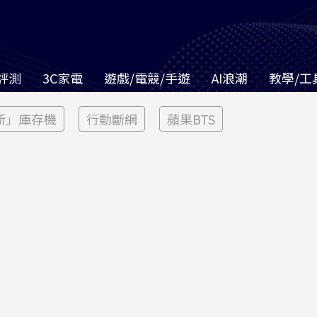
評測
3C家電
遊戲/電競/手遊
AI浪潮
教學/工
新」庫存機
行動斷網
蘋果BTS