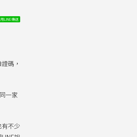
用LINE傳送
驗證碼，
同一家
也有不少
INE說