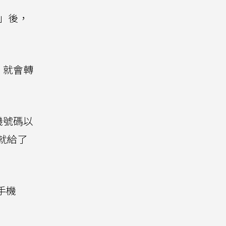
」後，
，就會轉
機號碼以
就給了
手機