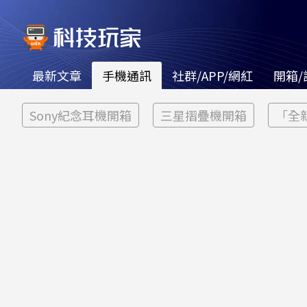
最新文章
手機通訊
社群/APP/網紅
開箱/
Sony紀念耳機開箱
三星摺疊機開箱
「全