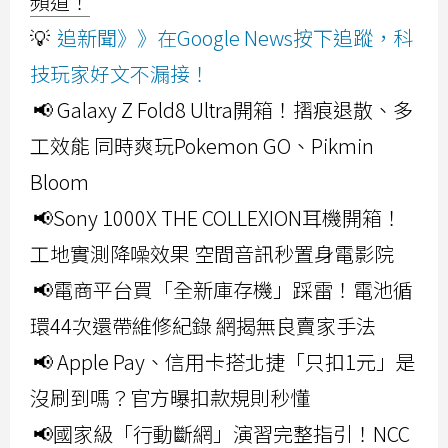
頻道！
💡
追新聞》》在Google News按下追蹤，科
技玩家好文不漏接！
📢 Galaxy Z Fold8 Ultra開箱！摺痕退散、多
工效能 同時爽玩Pokemon GO、Pikmin
Bloom
📢Sony 1000X THE COLLEXION耳機開箱！
工地實測降噪效果 空間音訊秒置身電影院
📢電商平台買「全新庫存機」踩雷！電池循
環44次還帶維修紀錄 網揭無良賣家手法
📢 Apple Pay、信用卡搭北捷「只扣1元」是
沒刷到嗎？官方曝扣款規則秒懂
📢國家級「行動斷網」演習完整指引！NCC