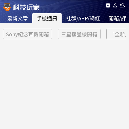
最新文章
手機通訊
社群/APP/網紅
開箱/評
Sony紀念耳機開箱
三星摺疊機開箱
「全新