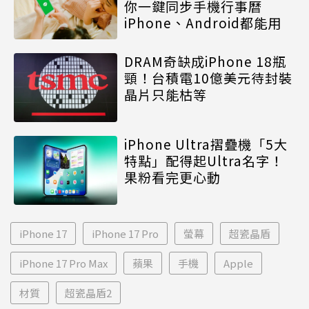
你一鍵同步手機行事曆
iPhone、Android都能用
DRAM奇缺成iPhone 18瓶
頸！台積電10億美元待封裝
晶片只能枯等
iPhone Ultra摺疊機「5大
特點」配得起Ultra名字！
果粉看完更心動
iPhone 17
iPhone 17 Pro
螢幕
超瓷晶盾
iPhone 17 Pro Max
蘋果
手機
Apple
材質
超瓷晶盾2