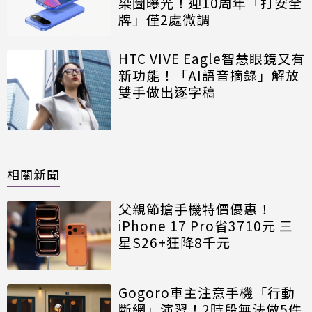
染圖曝光！迎10周年「打安全
牌」僅2處微調
HTC VIVE Eagle智慧眼鏡又有
新功能！「AI語音摘錄」解放
雙手做出逐字稿
相關新聞
父親節搶手機特價優惠！
iPhone 17 Pro省3710元 三
星S26+狂降8千元
Gogoro車主注意手機「行動
斷網」演習！2時段無法做5件