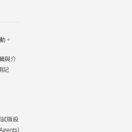
互動。
邏輯與介
期記
部測試版設
ents)