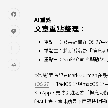
AI重點
文章重點整理：
重點一：
蘋果計畫在iOS 27中
重點二：
將新增名為「擴充功
重點三：
Siri的介面將與動
彭博新聞名記者Mark Gurman在
iOS 27
、iPadOS 27與macO
Siri App，更將引進名為「擴充功能」
的AI市集，意味蘋果不再堅持封閉