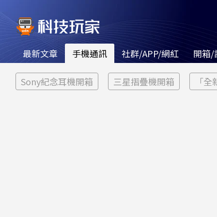
最新文章
手機通訊
社群/APP/網紅
開箱/
Sony紀念耳機開箱
三星摺疊機開箱
「全