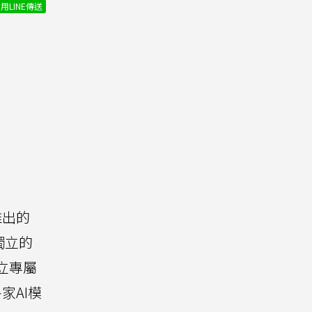
用LINE傳送
推出的
款獨立的
設立專屬
家AI模