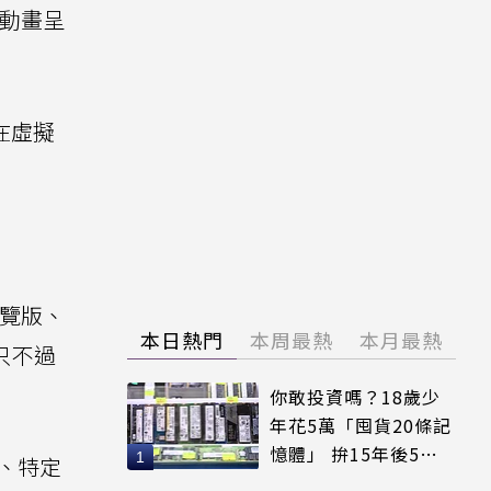
與動畫呈
在虛擬
覽版、
本日熱門
本周最熱
本月最熱
只不過
你敢投資嗎？18歲少
年花5萬「囤貨20條記
憶體」 拚15年後5倍
、特定
賣出