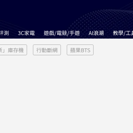
評測
3C家電
遊戲/電競/手遊
AI浪潮
教學/工
新」庫存機
行動斷網
蘋果BTS