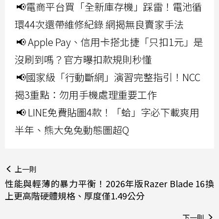
📢電商平台買「全新庫存機」踩雷！電池循
環44次還帶維修紀錄 網揭無良賣家手法
📢 Apple Pay、信用卡搭北捷「只扣1元」是
沒刷到嗎？官方曝扣款規則秒懂
📢國家級「行動斷網」演習完整指引！NCC
揭3重點：勿用手機處理重要工作
📢 LINE免費貼圖4款！「蛤」字必下載爽用
半年、熊大兔兔動態圖超Q
上一則
性能與輕薄的暴力平衡！2026年版Razer Blade 16換
上更高階硬體規格、厚度僅1.49公分
下一則