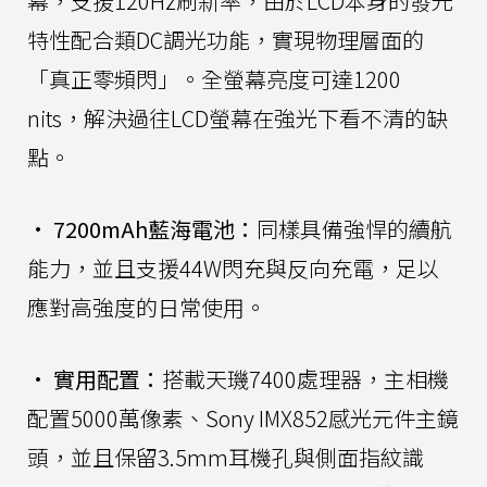
幕，支援120Hz刷新率，由於LCD本身的發光
特性配合類DC調光功能，實現物理層面的
「真正零頻閃」。全螢幕亮度可達1200
nits，解決過往LCD螢幕在強光下看不清的缺
點。
•
7200mAh藍海電池：
同樣具備強悍的續航
能力，並且支援44W閃充與反向充電，足以
應對高強度的日常使用。
•
實用配置：
搭載天璣7400處理器，主相機
配置5000萬像素、Sony IMX852感光元件主鏡
頭，並且保留3.5mm耳機孔與側面指紋識