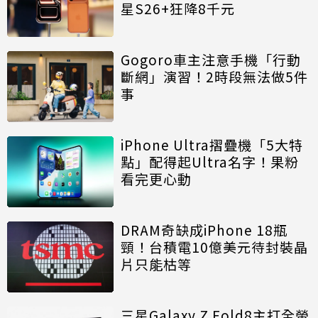
星S26+狂降8千元
Gogoro車主注意手機「行動
斷網」演習！2時段無法做5件
事
iPhone Ultra摺疊機「5大特
點」配得起Ultra名字！果粉
看完更心動
DRAM奇缺成iPhone 18瓶
頸！台積電10億美元待封裝晶
片只能枯等
三星Galaxy Z Fold8主打全螢