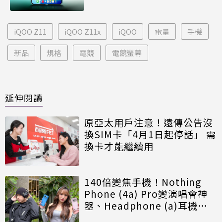
iQOO Z11
iQOO Z11x
iQOO
電量
手機
新品
規格
電競
電競螢幕
延伸閱讀
原亞太用戶注意！遠傳公告沒
換SIM卡「4月1日起停話」 需
換卡才能繼續用
140倍變焦手機！Nothing
Phone (4a) Pro變演唱會神
器、Headphone (a)耳機可
遙控拍照