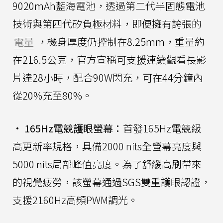
9020mAh藍海電池，透過第二代半固態電池
技術與第四代矽負極材料，即便擁有誇張的
電量
，機身厚度仍控制在8.25mm，重量約
在216.5公克，官方宣稱可支援連續觀看長影
片達28小時，配合90W閃充，可在44分鐘內
從20%充至80%。
•
165Hz電競護眼螢幕：
首發165Hz電競級
高更新率規格，具備2000 nits全螢幕亮度與
5000 nits局部峰值亮度。為了舒緩高刷帶來
的視覺疲勞，該螢幕通過SGS雙重護眼認證，
支援2160Hz高頻PWM調光。