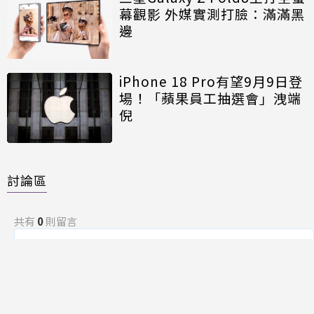
幕觀影 外媒實測打臉：滿滿黑
邊
iPhone 18 Pro有望9月9日登
場！「蘋果員工抽選會」洩端
倪
討論區
共有
0
則留言