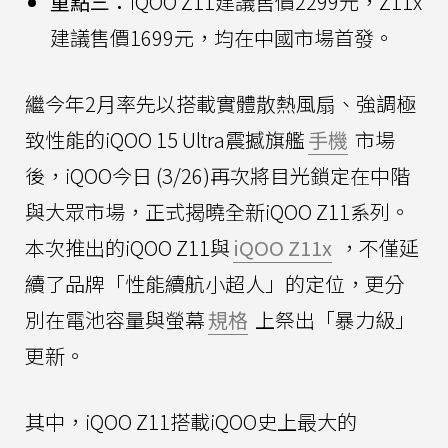
重點三：
iQOO Z11建議售價2299元，Z11x
建議售價1699元，均在中國市場首發。
繼今年2月率先以搭載實體散熱風扇、強調極
致性能的iQOO 15 Ultra震撼旗艦
手機
市場
後，iQOO今日 (3/26)再次將目光鎖定在中階
與大眾市場，正式揭曉全新iQOO Z11系列。
本次推出的iQOO Z11與
iQOO Z11x
，不僅延
續了品牌「性能續航小超人」的定位，更分
別在電池容量與螢幕
規格
上祭出「暴力級」
更新。
其中，iQOO Z11搭載iQOO史上最大的