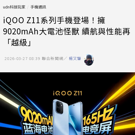
udn科技玩家
手機通訊
iQOO Z11系列手機登場！擁
9020mAh大電池怪獸 續航與性能再
「越級」
2026-03-27 08:39
聯合新聞網／
楊又肇