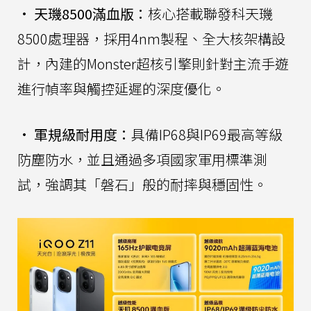
•
天璣8500滿血版：
核心搭載聯發科天璣
8500處理器，採用4nm製程、全大核架構設
計，內建的Monster超核引擎則針對主流手遊
進行幀率與觸控延遲的深度優化。
•
軍規級耐用度：
具備IP68與IP69最高等級
防塵防水，並且通過多項國家軍用標準測
試，強調其「磐石」般的耐摔與穩固性。