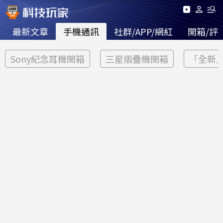
最新文章
手機通訊
社群/APP/網紅
開箱/評
Sony紀念耳機開箱
三星摺疊機開箱
「全新