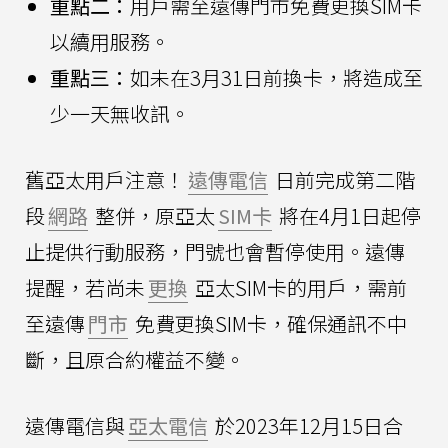
重點二：
用戶需至遠傳門市免費更換SIM卡
以續用服務。
重點三：
如未在3月31日前換卡，將造成至
少一天無收訊。
舊亞太用戶注意！
遠傳電信
日前完成第二階
段
網路
整併，原亞太
SIM卡
將在4月1日起停
止提供行動服務，門號也會暫停使用。遠傳
提醒，若尚未
更換
亞太SIM卡的用戶，需前
至遠傳
門市
免費更換SIM卡，確保通訊不中
斷，且原合約權益不變。
遠傳電信與
亞太電信
於2023年12月15日合