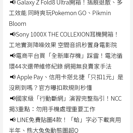
📢 Galaxy Z Fold8 Ultra開箱！摺痕退散、多
工效能 同時爽玩Pokemon GO、Pikmin
Bloom
📢Sony 1000X THE COLLEXION耳機開箱！
工地實測降噪效果 空間音訊秒置身電影院
📢電商平台買「全新庫存機」踩雷！電池循
環44次還帶維修紀錄 網揭無良賣家手法
📢 Apple Pay、信用卡搭北捷「只扣1元」是
沒刷到嗎？官方曝扣款規則秒懂
📢國家級「行動斷網」演習完整指引！NCC
揭3重點：勿用手機處理重要工作
📢 LINE免費貼圖4款！「蛤」字必下載爽用
半年、熊大兔兔動態圖超Q