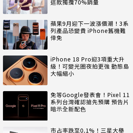
這款獨攬70%銷量
蘋果9月迎下一波漲價潮！3系
列產品恐變貴 iPhone舊機難
倖免
iPhone 18 Pro迎3項重大升
級！可變光圈夜拍更強 動態島
大幅縮小
免等Google發表會！Pixel 11
系列台灣確認搶先預購 預告片
暗示全新配色
市占率跌至0.1%！三星大舉