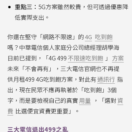
重點三：
5G方案雖然較貴，但可透過優惠降
低實際支出。
你還在堅守「網路不限速」的
4G
吃到飽
嗎？中華電信個人家庭分公司總經理胡學海
日前已提到，「4G 499
不限速吃到飽
」
方案
未來「不會再有」，三大電信官網也不再提
供月租499 4G吃到飽方案，對此有
通訊行
指
出，現在民眾不應再執著於「吃到飽」3個
字，而是要檢視自己的真實
用量
，「選對
資
費
比選便宜資費更重要」。
三大電信退出499之亂