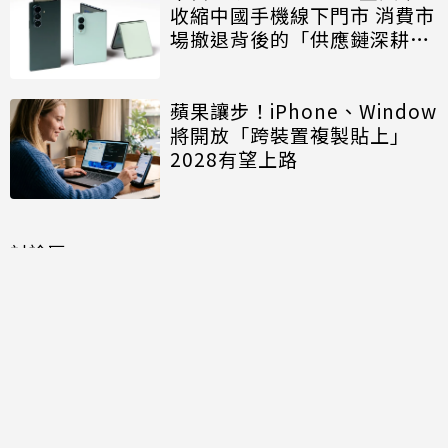
收縮中國手機線下門市 消費市
場撤退背後的「供應鏈深耕」
戰略
蘋果讓步！iPhone、Window
將開放「跨裝置複製貼上」
2028有望上路
討論區
共有
3
則留言