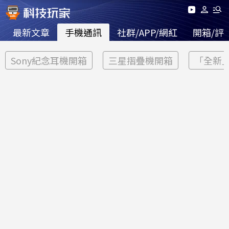
最新文章
手機通訊
社群/APP/網紅
開箱/評
Sony紀念耳機開箱
三星摺疊機開箱
「全新