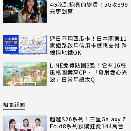
4G吃到飽真的變貴！5G攻399
元更划算
遊日不用西瓜卡！日本關東11
家鐵路啟用信用卡感應支付 跨
線搭地鐵OK
LINE免費貼圖3款！它有16種
風格圖案高CP、「發射愛心光
波」日常用語太Q
相關新聞
超越S26系列！三星Galaxy Z
Fold8系列預購狂賣144萬台