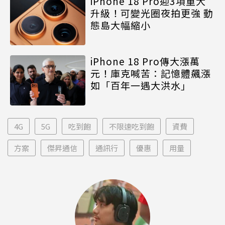
iPhone 18 Pro迎3項重大
升級！可變光圈夜拍更強 動
態島大幅縮小
iPhone 18 Pro傳大漲萬
元！庫克喊苦：記憶體飆漲
如「百年一遇大洪水」
4G
5G
吃到飽
不限速吃到飽
資費
方案
傑昇通信
通訊行
優惠
用量