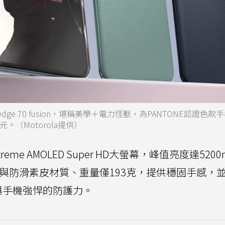
a edge 70 fusion，堪稱美學＋電力怪獸，為PANTONE認證色
元。（Motorola提供）
8 吋Extreme AMOLED Super HD大螢幕，峰值亮度達5200n
 7i四曲面玻璃與防滑素皮材質、重量僅193克，提供穩固手感，並
給與手機強悍的防護力。