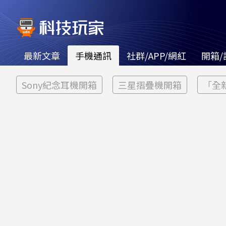
最新文章
手機通訊
社群/APP/網紅
開箱/
Sony紀念耳機開箱
三星摺疊機開箱
「全