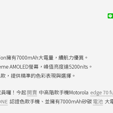
70 fusion擁有7000mAh大電量，續航力優異。
eme AMOLED螢幕，峰值亮度達5200nits。
證色款，提供精準的色彩表現與選擇。
成員囉！今起
開賣
中高階款手機Motorola
edge 70 f
ONE
認證色款手機、並擁有7000mAh矽碳
電池
大