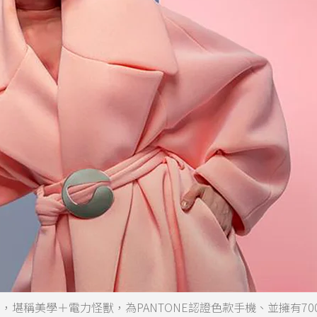
 fusion，堪稱美學＋電力怪獸，為PANTONE認證色款手機、並擁有700