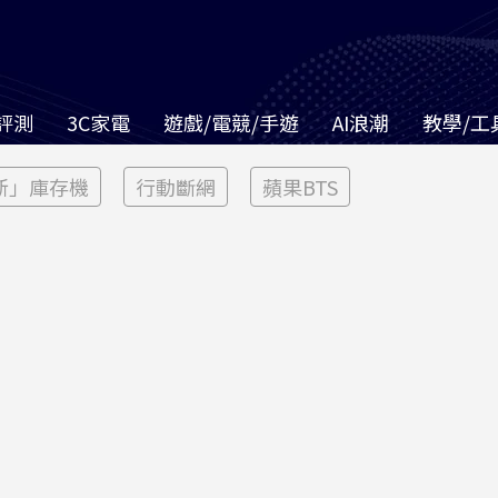
評測
3C家電
遊戲/電競/手遊
AI浪潮
教學/工
新」庫存機
行動斷網
蘋果BTS