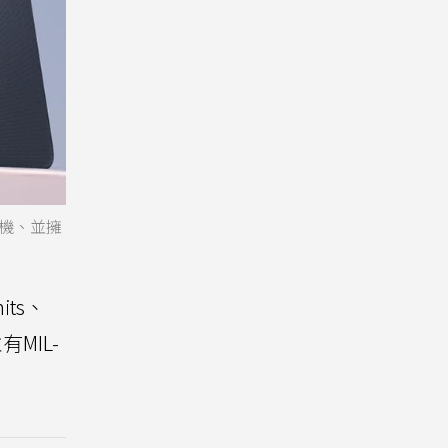
款手機、並擁
its、
有MIL-