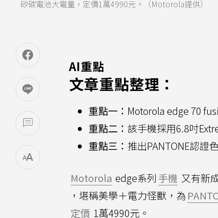
矽碳電池大電量，定價1萬4990元。（Motorola提供）
AI重點
文章重點整理：
重點一：
Motorola edge 
重點二：
該手機採用6.8吋Extr
重點三：
推出PANTONE認
Motorola
edge系列
手機
又有新
，堪稱美學＋電力怪獸，為
PANT
定價
1萬4990元。