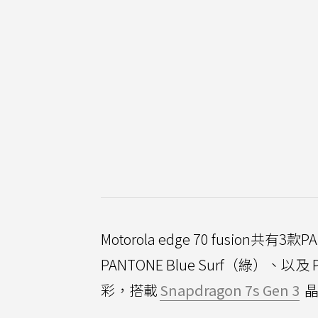
Motorola edge 70 fusion共
PANTONE Blue Surf（綠）、以及
彩，搭載
Snapdragon 7s Gen 3
晶