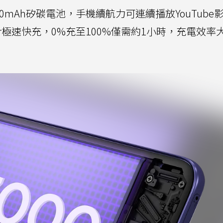
n也擁有7000mAh矽碳電池，手機續航力可連續播放YouTub
Power極速快充，0%充至100%僅需約1小時，充電效率