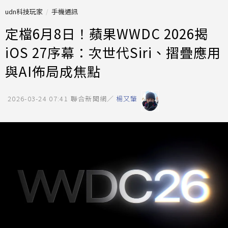
udn科技玩家
手機通訊
定檔6月8日！蘋果WWDC 2026揭
iOS 27序幕：次世代Siri、摺疊應用
與AI佈局成焦點
2026-03-24 07:41
聯合新聞網／
楊又肇