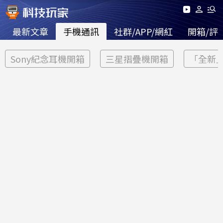
最新文章
手機通訊
社群/APP/網紅
開箱/評
Sony紀念耳機開箱
三星摺疊機開箱
「全新