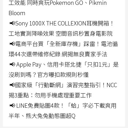
工效能 同時爽玩Pokemon GO、Pikmin
Bloom
📢Sony 1000X THE COLLEXION耳機開箱！
工地實測降噪效果 空間音訊秒置身電影院
📢電商平台買「全新庫存機」踩雷！電池循
環44次還帶維修紀錄 網揭無良賣家手法
📢 Apple Pay、信用卡搭北捷「只扣1元」是
沒刷到嗎？官方曝扣款規則秒懂
📢國家級「行動斷網」演習完整指引！NCC
揭3重點：勿用手機處理重要工作
📢 LINE免費貼圖4款！「蛤」字必下載爽用
半年、熊大兔兔動態圖超Q