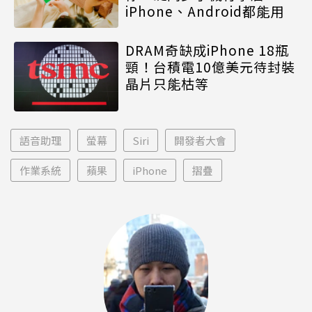
iPhone、Android都能用
DRAM奇缺成iPhone 18瓶
頸！台積電10億美元待封裝
晶片只能枯等
語音助理
螢幕
Siri
開發者大會
作業系統
蘋果
iPhone
摺疊