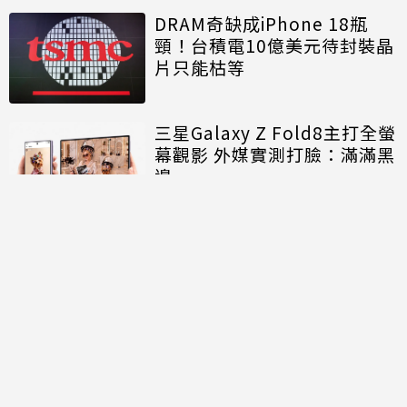
DRAM奇缺成iPhone 18瓶
頸！台積電10億美元待封裝晶
片只能枯等
三星Galaxy Z Fold8主打全螢
幕觀影 外媒實測打臉：滿滿黑
邊
討論區
共有
0
則留言