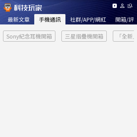
最新文章
手機通訊
社群/APP/網紅
開箱/評
Sony紀念耳機開箱
三星摺疊機開箱
「全新