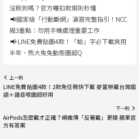
沒刷到嗎？官方曝扣款規則秒懂
📢國家級「行動斷網」演習完整指引！NCC
揭3重點：勿用手機處理重要工作
📢 LINE免費貼圖4款！「蛤」字必下載爽用
半年、熊大兔兔動態圖超Q
上一則
LINE免費貼圖4款！2款免任務快下載 麥當勞藏台灣國
語＋諧音哏圖超好用
下一則
AirPods怎麼戴才正確？網瘋傳「反著戴」更穩 蘋果官
方有答案