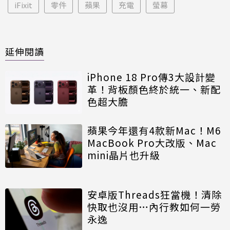
iFixit
零件
蘋果
充電
螢幕
延伸閱讀
iPhone 18 Pro傳3大設計變
革！背板顏色終於統一、新配
色超大膽
蘋果今年還有4款新Mac！M6
MacBook Pro大改版、Mac
mini晶片也升級
安卓版Threads狂當機！清除
快取也沒用…內行教如何一勞
永逸