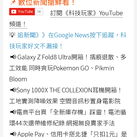
📌 數位新聞搶鮮看！
訂閱《科技玩家》YouTube
頻道！
💡
追新聞》》在Google News按下追蹤，科
技玩家好文不漏接！
📢 Galaxy Z Fold8 Ultra開箱！摺痕退散、多
工效能 同時爽玩Pokemon GO、Pikmin
Bloom
📢Sony 1000X THE COLLEXION耳機開箱！
工地實測降噪效果 空間音訊秒置身電影院
📢電商平台買「全新庫存機」踩雷！電池循
環44次還帶維修紀錄 網揭無良賣家手法
📢 Apple Pay、信用卡搭北捷「只扣1元」是