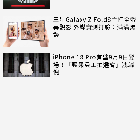
三星Galaxy Z Fold8主打全螢
幕觀影 外媒實測打臉：滿滿黑
邊
iPhone 18 Pro有望9月9日登
場！「蘋果員工抽選會」洩端
倪
討論區
共有
0
則留言