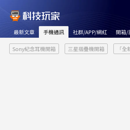
最新文章
手機通訊
社群/APP/網紅
開箱/
Sony紀念耳機開箱
三星摺疊機開箱
「全