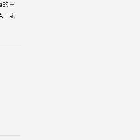
費的占
色」詢