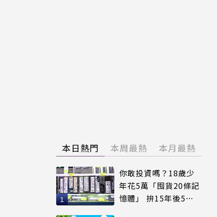
本日熱門
本周最熱
本月最熱
你敢投資嗎？18歲少
年花5萬「囤貨20條記
憶體」 拚15年後5倍
賣出