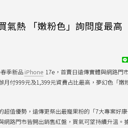
首日買氣熱 「嫩粉色」詢問度最高
le春季新品
iPhone
17e，首賣日遠傳實體與網路門
月付999元及1,399元資費占比最高，夢幻色「嫩
的超值優勢，遠傳更祭出最寵果粉的「7大專案好康
與網路門市皆開出銷售紅盤，買氣可望持續升溫。