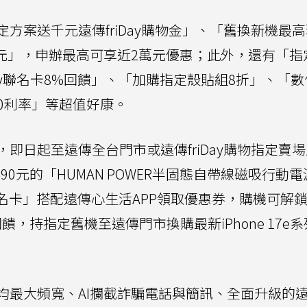
方案送千元遠傳friDay購物金」、「舊換新機最
,000元」，申辦最高可享近2萬元優惠；此外，還有「
Day聯名卡8%回饋」、「加購指定殼貼組8折」、「
0利率」等超值好康。
即日起至遠傳全台門市或遠傳friDay購物指定賣
1,490元的「HUMAN POWER半固態自帶線磁吸行動電
ay聯名卡」搭配遠傳心生活APP領取優惠券，購機可解
，持指定舊機至遠傳門市換購最新iPhone 17e系
。
均最大頻寬、AI攔截詐騙電話與簡訊、全面升級的