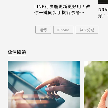
LINE行事曆更新更好用！教
DRA
你一鍵同步手機行事曆
頸！
iPhone、Android都能用
片只
遠傳
iPhone
無卡分期
延伸閱讀