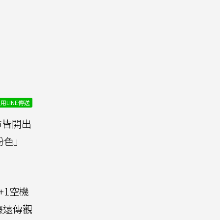
用LINE傳送
市皆開出
粉色」
+1空機
據遠傳觀