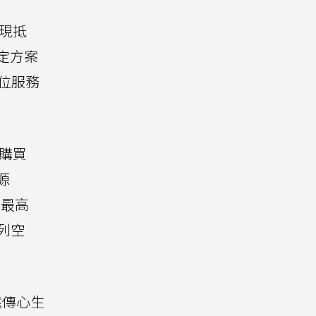
高現抵
指定方案
數位服務
場購買
源
鎖最高
列空
遠傳心生