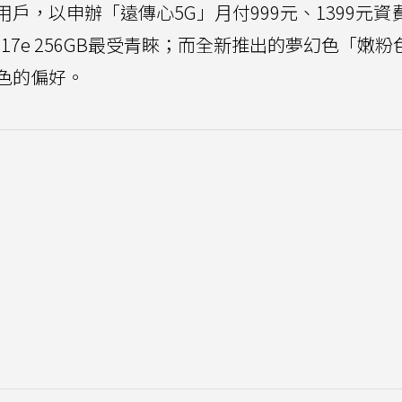
e的用戶，以申辦「遠傳心5G」月付999元、1399元資
 17e 256GB最受青睞；而全新推出的夢幻色「嫩粉
色的偏好。