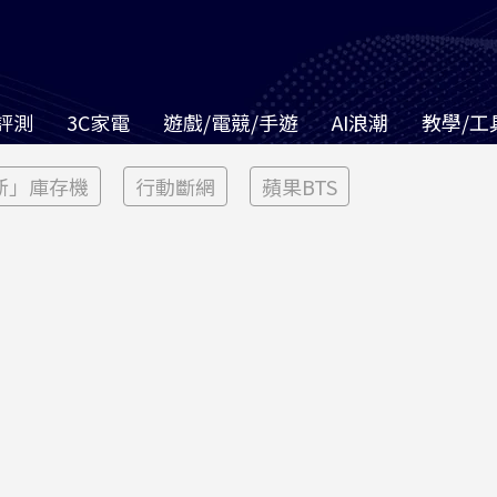
評測
3C家電
遊戲/電競/手遊
AI浪潮
教學/工
新」庫存機
行動斷網
蘋果BTS