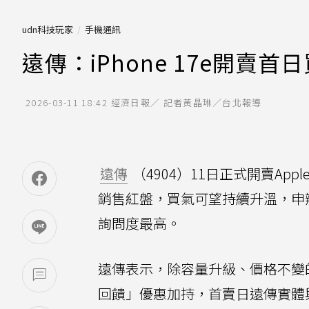
udn科技玩家
手機通訊
遠傳：iPhone 17e開賣
2026-03-11 18:42
經濟日報／ 記者黃晶琳／台北報導
遠傳
（4904）11日正式開賣App
銷售紅盤，買氣可望持續升溫，申辦
詢問度最高。
遠傳表示，除容量升級、價格不變
回饋」優惠加持，首賣日遠傳實體