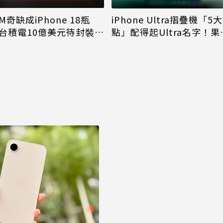
M奇缺成iPhone 18瓶
iPhone Ultra摺疊機「5
台積電10億美元待封裝晶
點」配得起Ultra名字！果
能枯等
看完更心動