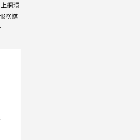
的上網環
活服務媒
。
院