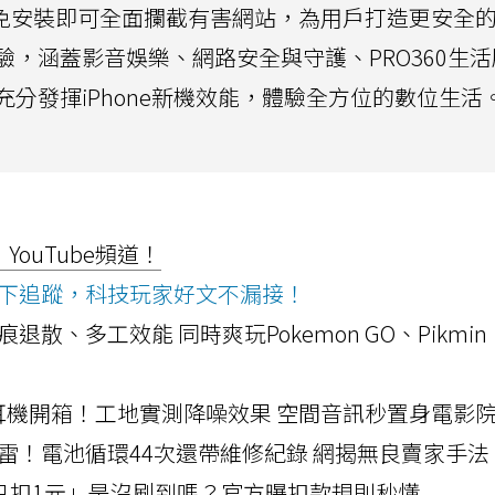
務免安裝即可全面攔截有害網站，為用戶打造更安全
，涵蓋影音娛樂、網路安全與守護、PRO360生
分發揮iPhone新機效能，體驗全方位的數位生活
ouTube頻道！
ws按下追蹤，科技玩家好文不漏接！
a開箱！摺痕退散、多工效能 同時爽玩Pokemon GO、Pikmin
LLEXION耳機開箱！工地實測降噪效果 空間音訊秒置身電影
雷！電池循環44次還帶維修紀錄 網揭無良賣家手法
北捷「只扣1元」是沒刷到嗎？官方曝扣款規則秒懂