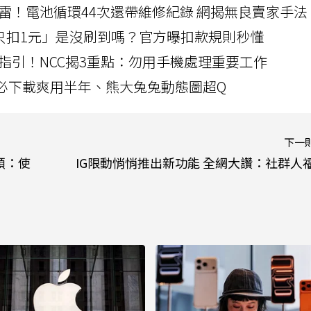
雷！電池循環44次還帶維修紀錄 網揭無良賣家手法
北捷「只扣1元」是沒刷到嗎？官方曝扣款規則秒懂
指引！NCC揭3重點：勿用手機處理重要工作
」字必下載爽用半年、熊大兔兔動態圖超Q
下一
華碩：使
IG限動悄悄推出新功能 全網大讚：社群人