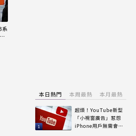
3系
機難
本日熱門
本周最熱
本月最熱
超煩！YouTube新型
「小視窗廣告」惹怨
iPhone用戶無需會員
輕鬆解決