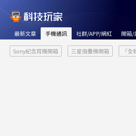
最新文章
手機通訊
社群/APP/網紅
開箱/
Sony紀念耳機開箱
三星摺疊機開箱
「全