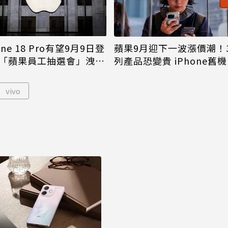
one 18 Pro有望9月9日登
蘋果9月迎下一波漲價潮！
「蘋果員工抽選會」洩端
列產品恐變貴 iPhone舊
倖免
vivo