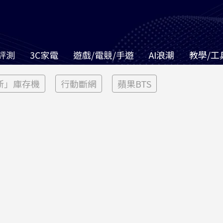
評測
3C家電
遊戲/電競/手遊
AI浪潮
教學/工
新」庫存機
行動斷網
蘋果BTS