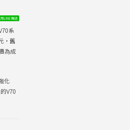
用LINE傳送
70系
0元，舊
價為成
強化
的V70