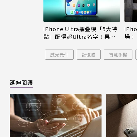
iPh
iPhone Ultra摺疊機「5大特
場！
點」配得起Ultra名字！果粉
倪
看完更心動
感光元件
記憶體
智慧手機
延伸閱讀