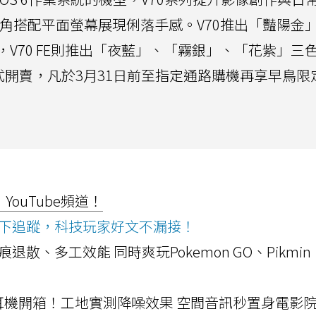
R角搭配平面螢幕展現俐落手感。V70推出「豔陽金
V70 FE則推出「夜藍」、「霧銀」、「花紫」三色
式開賣，凡於3月31日前至指定通路購機再享早鳥限
ouTube頻道！
ws按下追蹤，科技玩家好文不漏接！
a開箱！摺痕退散、多工效能 同時爽玩Pokemon GO、Pikmin
LLEXION耳機開箱！工地實測降噪效果 空間音訊秒置身電影