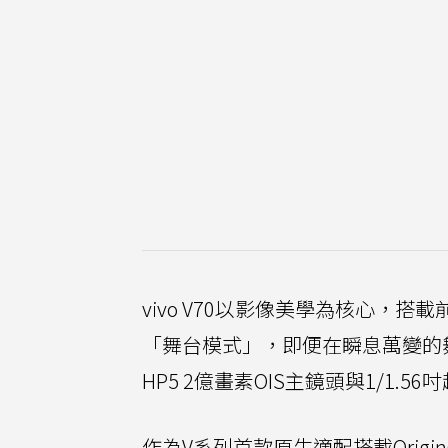
vivo V70以影像美學為核心，
「舞台模式」，即便在瞬息萬變的舞
HP5 2億畫素OIS主鏡頭與1/1.56
作為V系列首款原生適配搭載Orig