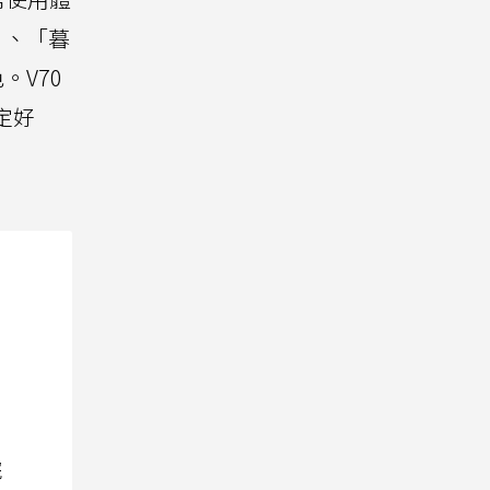
」、「暮
。V70
定好
院