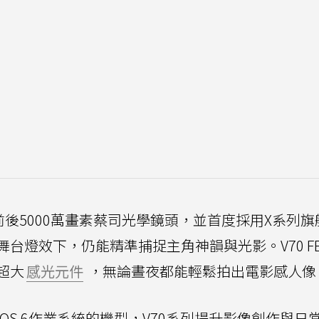
搭載前後5000萬畫素蔡司光學鏡頭，並首度採用X系列旗
台燈效下，仍能精準捕捉主角神韻與光影。V70 F
吋超大
感光元件
，無論晝夜都能輕鬆拍出電影感人像
inOS 6作業系統的機型，V70系列提升影像創作與日