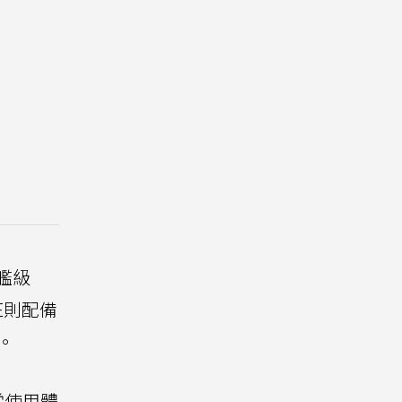
艦級
E則配備
。
常使用體