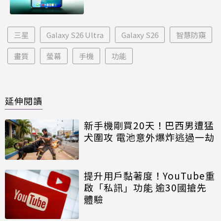
三星
Galaxy S26 Ultra
Galaxy S26
智慧防窺
畫質
螢幕
手機
功能
延伸閱讀
新手機剛買20天！巴西男遭猛
犬圍攻 電池意外爆炸逃過一劫
提升用戶黏著度！YouTube重
啟「私訊」功能 逾30國搶先
體驗