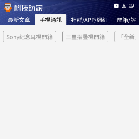
最新文章
手機通訊
社群/APP/網紅
開箱/評
Sony紀念耳機開箱
三星摺疊機開箱
「全新