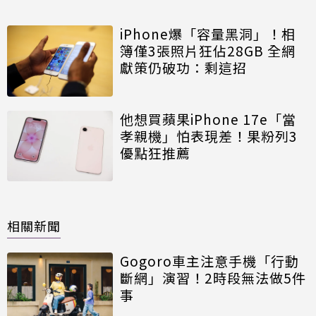
iPhone爆「容量黑洞」！相
簿僅3張照片狂佔28GB 全網
獻策仍破功：剩這招
他想買蘋果iPhone 17e「當
孝親機」怕表現差！果粉列3
優點狂推薦
相關新聞
Gogoro車主注意手機「行動
斷網」演習！2時段無法做5件
事