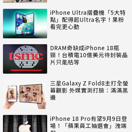
iPhone Ultra摺疊機「5大特
點」配得起Ultra名字！果粉
看完更心動
DRAM奇缺成iPhone 18瓶
頸！台積電10億美元待封裝晶
片只能枯等
三星Galaxy Z Fold8主打全螢
幕觀影 外媒實測打臉：滿滿黑
邊
iPhone 18 Pro有望9月9日登
場！「蘋果員工抽選會」洩端